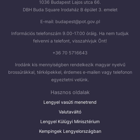
1036 Budapest Lajos utca 66.
DBH Buda Square Irodaház B épület 3. emelet
E-mail:
budapest@pot.gov.pl
Információs telefonszám 9.00-17.00 óráig. Ha nem tudjuk
felvenni a telefont, visszahívjuk Önt!
+36 70 5716643
Irodánk kis mennyiségben rendelkezik magyar nyelvű
brossúrákkal, térképekkel, érdemes e-mailen vagy telefonon
egyeztetni velünk.
Hasznos oldalak
Lengyel vasúti menetrend
Valutaváltó
Lengyel Külügyi Minisztérium
Kempingek Lengyelországban