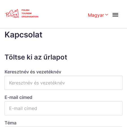
Skip
Link
Magyar
Rozwiń menu 
Home page
>
Kapcsolat
Kapcsolat
Polski
English
Česká
中国
Töltse ki az űrlapot
Dansk
Deutschland
Español
Français
Keresztnév és vezetéknév
Italiano
Magyar
Nederlands
日本語
E-mail címed
Português
Norsk
Suomi
Svenska
Téma