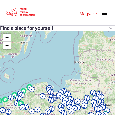
Magyar
Rozwiń menu 
Skip
Find a place for yourself
Polski
English
Link
Search
+
Česká
中国
−
Dansk
Deutschland
UNESCO
Gyógyüdülők
Español
Français
Italiano
Magyar
Turisztikai információ
Nederlands
日本語
Português
Norsk
Suomi
Svenska