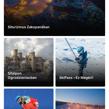
Síturizmus Zakopanéban
See more
Sítalpon
Ogrodzieniecben
SkiPass – Ez Megéri!
See more
See more