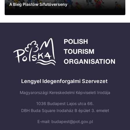
A Bieg Piastów Sífutóverseny
See more
Lengyel Idegenforgalmi Szervezet
Magyarországi Kereskedelmi Képviseleti Irodája
1036 Budapest Lajos utca 66.
DBH Buda Square Irodaház B épület 3. emelet
E-mail:
budapest@pot.gov.pl