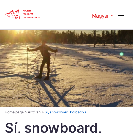
Skip
Link
Magyar
Rozwiń menu 
Polski
English
Česká
中国
Dansk
Deutschland
Español
Français
Italiano
Magyar
Nederlands
日本語
Português
Norsk
Home page
>
Aktívan
>
Sí, snowboard, korcsolya
Sí, snowboard,
Suomi
Svenska