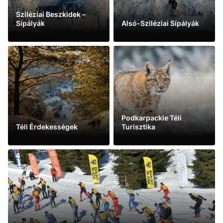
Sziléziai Beszkidek –
Sípályák
Alsó-Sziléziai Sípályák
See more
See more
Podkarpackie Téli
Téli Érdekességek
Turisztika
See more
See more