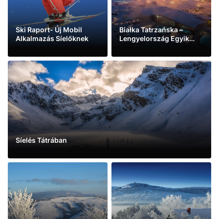
Ski Raport- Új Mobil
Białka Tatrzańska –
Alkalmazás Síelőknek
Lengyelország Egyik
Legnagyobb Síközpontja
See more
See more
Síelés Tátrában
See more