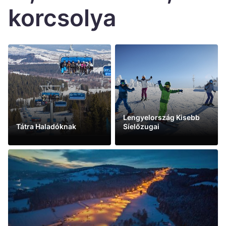
Україна
korcsolya
Zamknij
Lengyelország Kisebb
Tátra Haladóknak
Síelőzugai
See more
See more