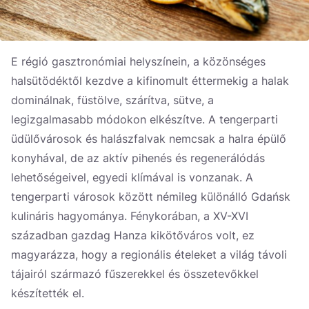
E régió gasztronómiai helyszínein, a közönséges
halsütödéktől kezdve a kifinomult éttermekig a halak
dominálnak, füstölve, szárítva, sütve, a
legizgalmasabb módokon elkészítve. A tengerparti
üdülővárosok és halászfalvak nemcsak a halra épülő
konyhával, de az aktív pihenés és regenerálódás
lehetőségeivel, egyedi klímával is vonzanak. A
tengerparti városok között némileg különálló Gdańsk
kulináris hagyománya. Fénykorában, a XV-XVI
században gazdag Hanza kikötőváros volt, ez
magyarázza, hogy a regionális ételeket a világ távoli
tájairól származó fűszerekkel és összetevőkkel
készítették el.