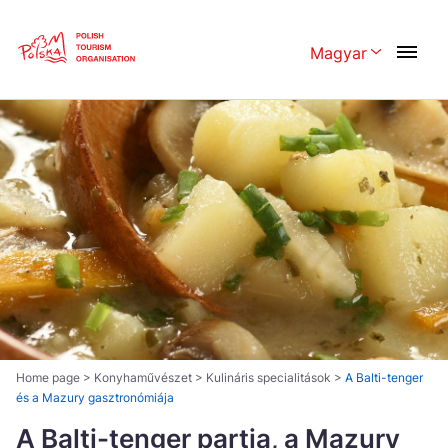
Skip
Link
Magyar
Rozwiń menu 
Polski
English
Česká
中国
Dansk
Deutschland
Español
Français
Italiano
Magyar
Nederlands
日本語
Português
Norsk
Home page
>
Konyhaművészet
>
Kulináris specialitások
>
A Balti-tenger
és a Mazury gasztronómiája
Suomi
Svenska
A Balti-tenger partja, a Mazury