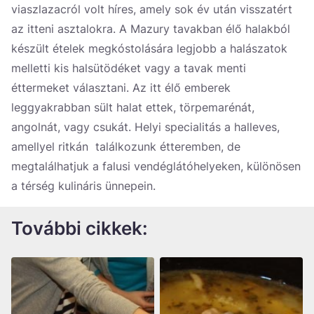
viaszlazacról volt híres, amely sok év után visszatért
az itteni asztalokra. A Mazury tavakban élő halakból
készült ételek megkóstolására legjobb a halászatok
melletti kis halsütödéket vagy a tavak menti
éttermeket választani. Az itt élő emberek
leggyakrabban sült halat ettek, törpemarénát,
angolnát, vagy csukát. Helyi specialitás a halleves,
amellyel ritkán találkozunk étteremben, de
megtalálhatjuk a falusi vendéglátóhelyeken, különösen
a térség kulináris ünnepein.
További cikkek
: