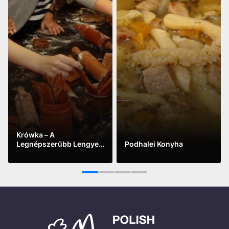
Krówka – A
Legnépszerűbb Lengyel
Podhalei Konyha
Édesség
See more
See more
1
2
3
4