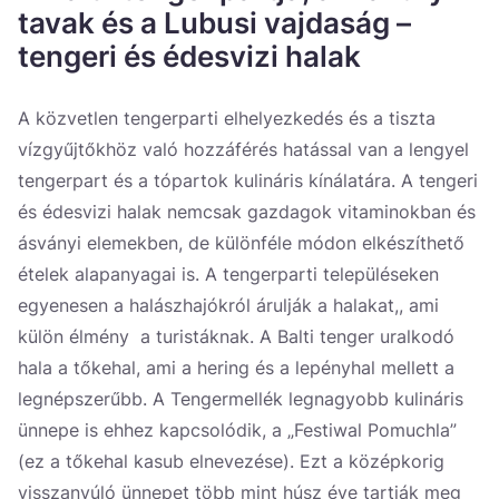
Україна
tavak és a Lubusi vajdaság –
tengeri és édesvizi halak
Zamknij
A közvetlen tengerparti elhelyezkedés és a tiszta
vízgyűjtőkhöz való hozzáférés hatással van a lengyel
tengerpart és a tópartok kulináris kínálatára. A tengeri
és édesvizi halak nemcsak gazdagok vitaminokban és
ásványi elemekben, de különféle módon elkészíthető
ételek alapanyagai is. A tengerparti településeken
egyenesen a halászhajókról árulják a halakat,, ami
külön élmény a turistáknak. A Balti tenger uralkodó
hala a tőkehal, ami a hering és a lepényhal mellett a
legnépszerűbb. A Tengermellék legnagyobb kulináris
ünnepe is ehhez kapcsolódik, a „Festiwal Pomuchla”
(ez a tőkehal kasub elnevezése). Ezt a középkorig
visszanyúló ünnepet több mint húsz éve tartják meg