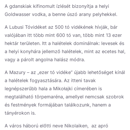
A gdanskiak kifinomult ízlését bizonyítja a helyi
Goldwasser vodka, a benne úszó arany pelyhekkel.
A Lubusi Tóvidéket az 500 tó vidékének hívják, bár
valójában itt több mint 600 tó van, több mint 13 ezer
hektár területen. Itt a halételek dominálnak: levesek és
a helyi konyhára jellemző halételek, mint az ecetes hal,
vagy a párolt angolna halász módra.
A Mazury – az „ezer tó vidéke” újabb lehetőséget kínál
a halételek fogyasztására. Az itteni tavak
legnépszerűbb hala a Mikołajki címerében is
megtalálható törpemaréna, amellyel nemcsak szobrok
és festmények formájában találkozunk, hanem a
tányérokon is.
A város háború előtti neve Nikolaiken, az apró