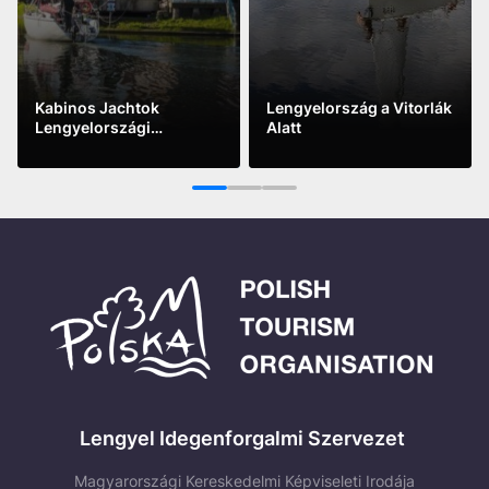
Kabinos Jachtok
Lengyelország a Vitorlák
Lengyelországi
Alatt
Bajnokság Giżyckoban
See more
See more
1
2
3
Lengyel Idegenforgalmi Szervezet
Magyarországi Kereskedelmi Képviseleti Irodája