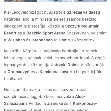
Kis-Lengyelországot nyugatról a
Sziléziai vajdaság
határolja, ahol a minőségi síelést számos beszkidi
síközpont is biztosítja, köztük a
Szczyrk Mountain
Resort
és a
Beszkid Sport Arena
Szczyrkben, valamint
a
Wisłában
és
Istebnában
található síközpontok.
Keletről a Kárpátaljai vajdaság határolja. Itt remek
lehetőségek vannak síelni és snowboardozni. A régió
legnagyobb síközpontja
Ustrzyki Dolne
. A sífelvonók
a
Gromadzyń
és a
Kamienna Laworta
hegyek lejtőin
találhatók.
Hol számíthatnak a síelés és snowboardozás
szerelmesei a legjobb körülményekre
Alsó-
Sziléziában
? Például a
Jizerské
és a
Karkonosze-
hegységben.
A lesikláshoz professzionálisan