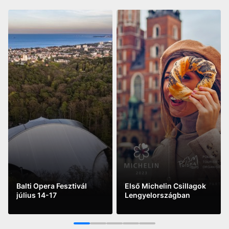
Balti Opera Fesztivál
Első Michelin Csillagok
július 14-17
Lengyelországban
See more
See more
1
2
3
4
5