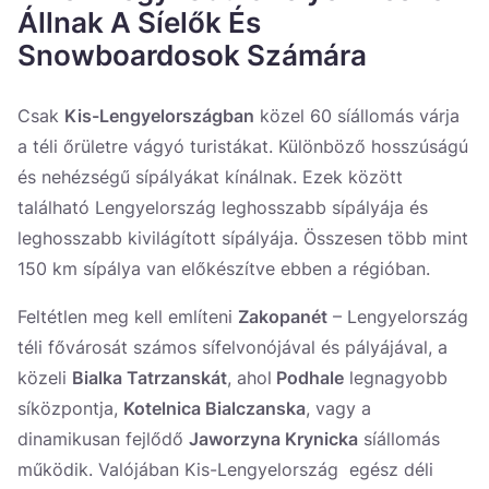
Україна
Állnak A Síelők És
Snowboardosok Számára
Zamknij
Csak
Kis-Lengyelországban
közel 60 síállomás várja
a téli őrületre vágyó turistákat. Különböző hosszúságú
és nehézségű sípályákat kínálnak. Ezek között
található Lengyelország leghosszabb sípályája és
leghosszabb kivilágított sípályája. Összesen több mint
150 km sípálya van előkészítve ebben a régióban.
Feltétlen meg kell említeni
Zakopanét
– Lengyelország
téli fővárosát számos sífelvonójával és pályájával, a
közeli
Bialka Tatrzanskát
, ahol
Podhale
legnagyobb
síközpontja,
Kotelnica Bialczanska
, vagy a
dinamikusan fejlődő
Jaworzyna Krynicka
síállomás
működik. Valójában Kis-Lengyelország egész déli