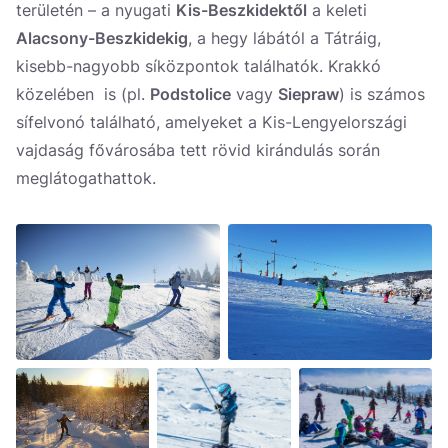
területén – a nyugati
Kis-Beszkidektől
a keleti
Alacsony-Beszkidekig
, a hegy lábától a Tátráig,
kisebb-nagyobb síközpontok találhatók. Krakkó
közelében is (pl.
Podstolice
vagy
Siepraw
) is számos
sífelvonó található, amelyeket a Kis-Lengyelországi
vajdaság fővárosába tett rövid kirándulás során
meglátogathattok.