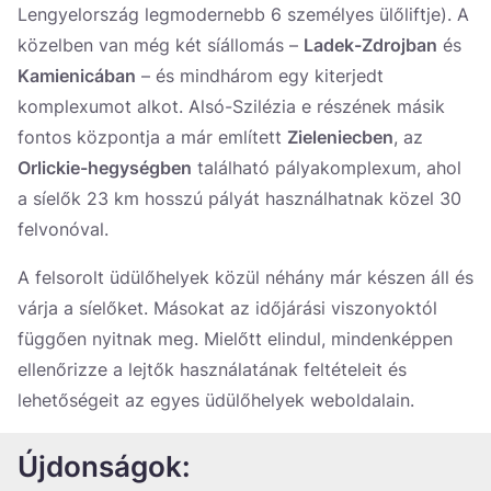
Lengyelország legmodernebb 6 személyes ülőliftje). A
közelben van még két síállomás –
Ladek-Zdrojban
és
Kamienicában
– és mindhárom egy kiterjedt
komplexumot alkot. Alsó-Szilézia e részének másik
fontos központja a már említett
Zieleniecben
, az
Orlickie-hegységben
található pályakomplexum, ahol
a síelők 23 km hosszú pályát használhatnak közel 30
felvonóval.
A felsorolt üdülőhelyek közül néhány már készen áll és
várja a síelőket. Másokat az időjárási viszonyoktól
függően nyitnak meg. Mielőtt elindul, mindenképpen
ellenőrizze a lejtők használatának feltételeit és
lehetőségeit az egyes üdülőhelyek weboldalain.
Újdonságok: