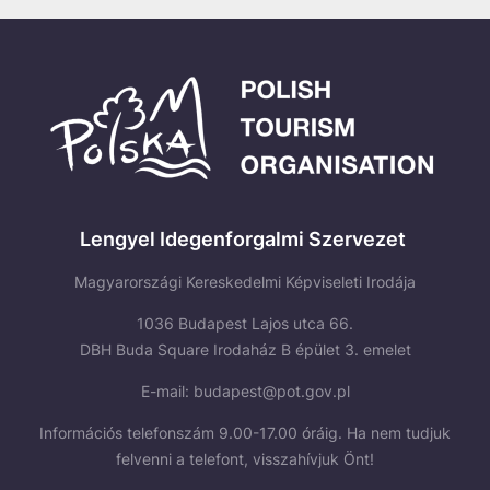
Lengyel Idegenforgalmi Szervezet
Magyarországi Kereskedelmi Képviseleti Irodája
1036 Budapest Lajos utca 66.
DBH Buda Square Irodaház B épület 3. emelet
E-mail:
budapest@pot.gov.pl
Információs telefonszám 9.00-17.00 óráig. Ha nem tudjuk
felvenni a telefont, visszahívjuk Önt!