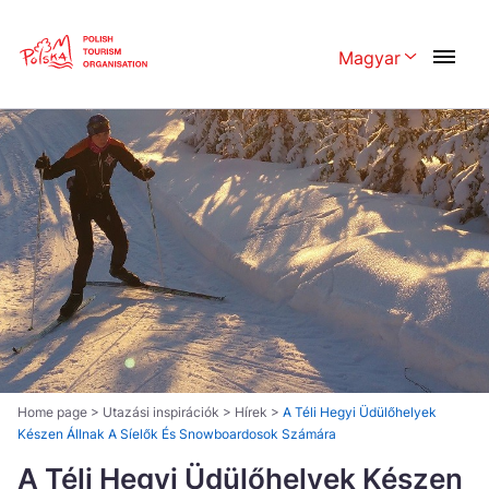
Skip
Link
Magyar
Rozwiń menu 
Polski
English
Česká
中国
Dansk
Deutschland
Español
Français
Italiano
Magyar
Nederlands
日本語
Português
Norsk
Home page
>
Utazási inspirációk
>
Hírek
>
A Téli Hegyi Üdülőhelyek
Készen Állnak A Síelők És Snowboardosok Számára
Suomi
Svenska
A Téli Hegyi Üdülőhelyek Készen