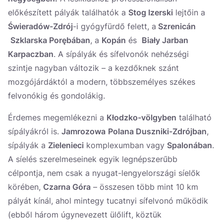
előkészített pályák találhatók a
Stog Izerski
lejtőin a
Świeradów-Zdrój
-i gyógyfürdő felett, a
Szrenicán
Szklarska Porębában
, a
Kopán
és
Biały Jarban
Karpaczban
. A sípályák és sífelvonók nehézségi
szintje nagyban változik – a kezdőknek szánt
mozgójárdáktól a modern, többszemélyes székes
felvonókig és gondolákig.
Érdemes megemlékezni a
Kłodzko-völgyben
található
sípályákról is.
Jamrozowa
Polana Duszniki-Zdrójban
,
sípályák a
Zielenieci
komplexumban vagy
Spalonában
.
A síelés szerelmeseinek egyik legnépszerűbb
célpontja, nem csak a nyugat-lengyelországi síelők
körében,
Czarna Góra
– összesen több mint 10 km
pályát kínál, ahol mintegy tucatnyi sífelvonó működik
(ebből három úgynevezett ülőlift, köztük