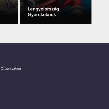
Lengyelország
Tör
Gyerekeknek
Wr
See more
See 
 Organisation