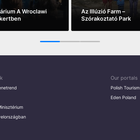
kárium A Wroclawi
Az Illúzió Farm –
tkertben
Szórakoztató Park
ore
See more
1
2
3
ak
Our portals
enetrend
Polish Tourism
Eden Poland
inisztérium
elországban