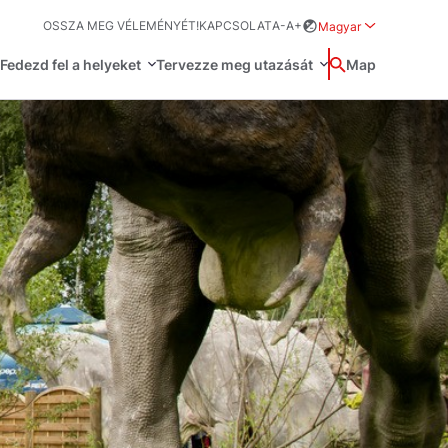
OSSZA MEG VÉLEMÉNYÉT!
KAPCSOLAT
A-
A+
Magyar
Rozwiń menu wybo
Fedezd fel a helyeket
Tervezze meg utazását
Wyszukaj
Map
中国
Zamkn
Français
日本語
O
Svenska
űvészet