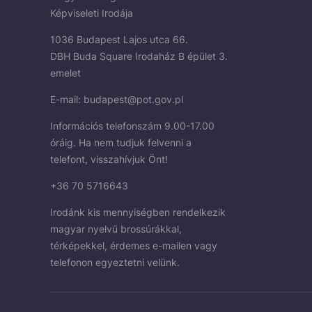
Képviseleti Irodája
1036 Budapest Lajos utca 66.
DBH Buda Square Irodaház B épület 3.
emelet
E-mail:
budapest@pot.gov.pl
Információs telefonszám 9.00-17.00
óráig. Ha nem tudjuk felvenni a
telefont, visszahívjuk Önt!
+36 70 5716643
Irodánk kis mennyiségben rendelkezik
magyar nyelvű brossúrákkal,
térképekkel, érdemes e-mailen vagy
telefonon egyeztetni velünk.