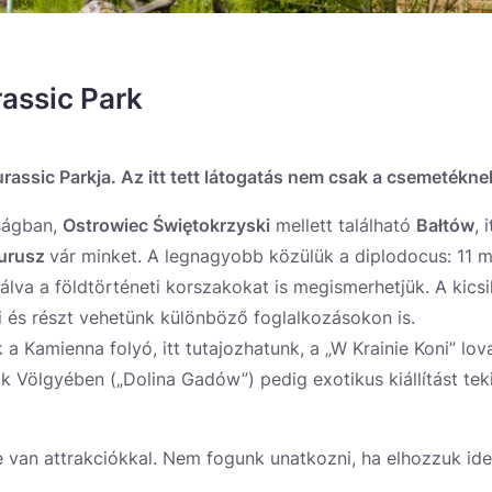
rassic Park
rassic Parkja. Az itt tett látogatás nem csak a csemetékne
ságban,
Ostrowiec Świętokrzyski
mellett található
Bałtów
, 
urusz
vár minket. A legnagyobb közülük a diplodocus: 11
álva a földtörténeti korszakokat is megismerhetjük. A kics
i és részt vehetünk különböző foglalkozásokon is.
 a Kamienna folyó, itt tutajozhatunk, a „W Krainie Koni” lo
ők Völgyében („Dolina Gadów”) pedig exotikus kiállítást te
e van attrakciókkal. Nem fogunk unatkozni, ha elhozzuk ide