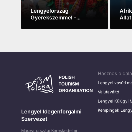
Lengyelország
Afri
Gyerekszemmel –
Álla
Útikönyv Nem Csak
See more
See m
Kicsiknek
Hasznos oldal
Lengyel vasúti m
Valutaváltó
Lengyel Külügyi M
Kempingek Lengy
Lengyel Idegenforgalmi
Szervezet
Magyarországi Kereskedelmi