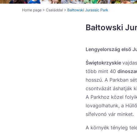
Home page
>
Családdal
>
Bałtowski Jurassic Park
Bałtowski Ju
Lengyelország első Ju
Świętokrzyskie
vajda
több mint 40
dinosza
hosszú. A Parkban sét
csontvázát áshatják k
A Parkhoz közel folyik
lovagolhatunk, a Hüll
sífelvonó vár minket.
A környék tényleg tel