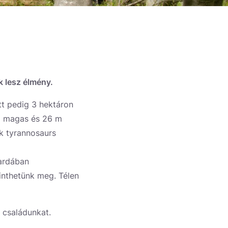
k lesz élmény.
itt pedig 3 hektáron
 m magas és 26 m
ik tyrannosaurs
vardában
kinthetünk meg. Télen
 családunkat.