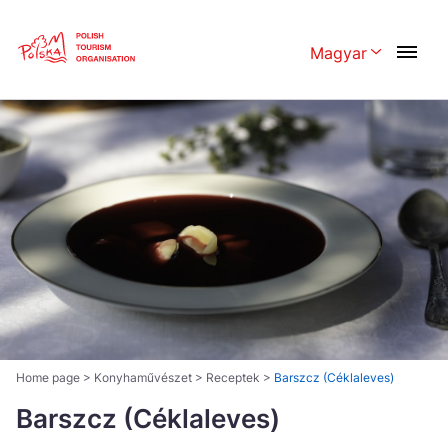
Skip
Link
Magyar
Rozwiń menu 
Polski
English
Česká
中国
Dansk
Deutschland
Español
Français
Italiano
Magyar
Nederlands
日本語
Português
Norsk
Home page
>
Konyhaművészet
>
Receptek
>
Barszcz (Céklaleves)
Suomi
Barszcz (Céklaleves)
Svenska