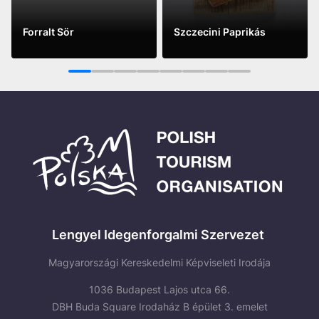
Forralt Sör
Szczecini Paprikás
See more
See more
1
2
3
4
5
6
7
8
Lengyel Idegenforgalmi Szervezet
Magyarországi Kereskedelmi Képviseleti Irodája
1036 Budapest Lajos utca 66.
DBH Buda Square Irodaház B épület 3. emelet