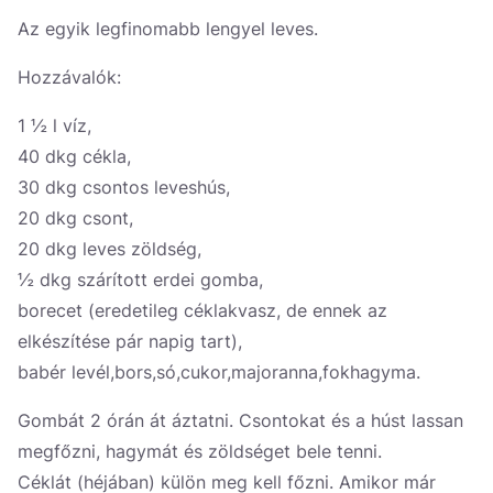
Україна
Az egyik legfinomabb lengyel leves.
Zamknij
Hozzávalók:
1 ½ l víz,
40 dkg cékla,
30 dkg csontos leveshús,
20 dkg csont,
20 dkg leves zöldség,
½ dkg szárított erdei gomba,
borecet (eredetileg céklakvasz, de ennek az
elkészítése pár napig tart),
babér levél,bors,só,cukor,majoranna,fokhagyma.
Gombát 2 órán át áztatni. Csontokat és a húst lassan
megfőzni, hagymát és zöldséget bele tenni.
Céklát (héjában) külön meg kell főzni. Amikor már