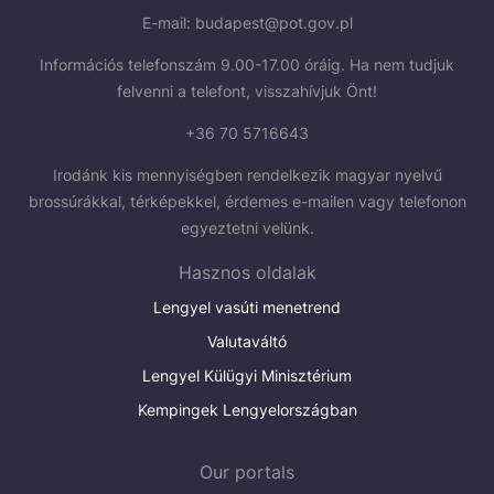
E-mail:
budapest@pot.gov.pl
Információs telefonszám 9.00-17.00 óráig. Ha nem tudjuk
felvenni a telefont, visszahívjuk Önt!
+36 70 5716643
Irodánk kis mennyiségben rendelkezik magyar nyelvű
brossúrákkal, térképekkel, érdemes e-mailen vagy telefonon
egyeztetni velünk.
Hasznos oldalak
Lengyel vasúti menetrend
Valutaváltó
Lengyel Külügyi Minisztérium
Kempingek Lengyelországban
Our portals