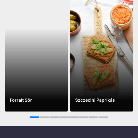
Forralt Sör
Szczecini Paprikás
See more
See more
1
2
3
4
5
6
7
8