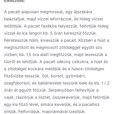
Elkészítés:
A pacalt alaposan megmossuk, egy éjszakára
beáztatjuk, majd vízzel leforrázzuk, és hideg vízzel
leöblítjük. A pacalt fazékba helyezzük, felöntjük hideg
vízzel és kis lángon kb. 5 órán keresztül főzzük.
Félretesszük hűlni, kivesszük a pacalt. Közben a húst a
megtisztított és megmosott zöldséggel együtt sós
vízben, kb. 1,5 óra alatt megfőzzük, majd levesszük a
tűzről és lehűtjük. A pacalt vékony csíkokra, a húst és
a zöldséget kockára metéljük és a húsos-zöldséges
főzővízbe tesszük. Sót, borsot, gyömbért,
szegfűborsot, és babérlevelet teszünk bele és kb. 1 / 2
órán át együtt főzzük. Serpenyőben felhevítjük a
vajat, rászórjuk a lisztet, összekeverjük, majd felöntjük
egy kis főző lével, simára keverjük, és a pacalhoz
öntjük. Felforraljuk, majoránnával ízesítjük.