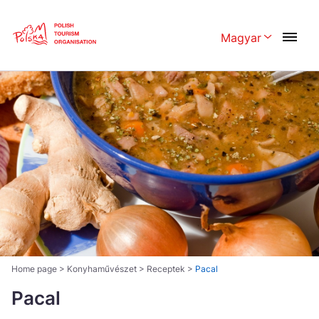
Skip
Link
Magyar
Rozwiń menu 
Polski
English
Česká
中国
Dansk
Deutschland
Español
Français
Italiano
Magyar
Nederlands
日本語
Português
Norsk
Home page
>
Konyhaművészet
>
Receptek
>
Pacal
Suomi
Pacal
Svenska