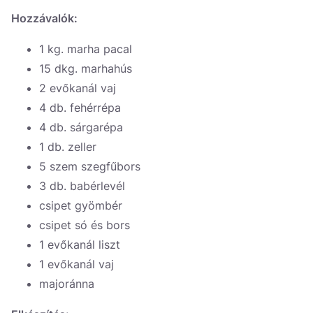
Україна
Hozzávalók:
Zamknij
1 kg. marha pacal
15 dkg. marhahús
2 evőkanál vaj
4 db. fehérrépa
4 db. sárgarépa
1 db. zeller
5 szem szegfűbors
3 db. babérlevél
csipet gyömbér
csipet só és bors
1 evőkanál liszt
1 evőkanál vaj
majoránna