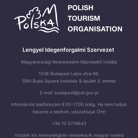
Lengyel Idegenforgalmi Szervezet
Magyarországi Kereskedelmi Képviseleti Irodája
1036 Budapest Lajos utca 66.
DBH Buda Square Irodaház B épület 3. emelet
E-mail:
budapest@pot.gov.pl
Információs telefonszám 9.00-17.00 óráig. Ha nem tudjuk
felvenni a telefont, visszahívjuk Önt!
+36 70 5716643
Irodánk kis mennyiségben rendelkezik magyar nyelvű