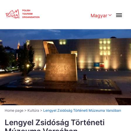
Skip
Link
Magyar
Rozwiń menu 
Polski
English
Česká
中国
Dansk
Deutschland
Español
Français
Italiano
Magyar
Nederlands
日本語
Português
Norsk
Home page
>
Kultúra
>
Lengyel Zsidóság Történeti Múzeuma Varsóban
Suomi
Lengyel Zsidóság Történeti
Svenska