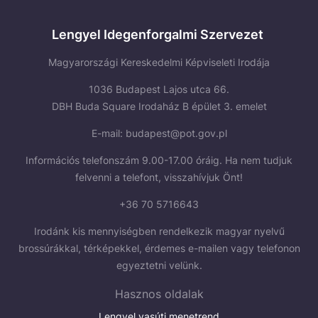
Lengyel Idegenforgalmi Szervezet
Magyarországi Kereskedelmi Képviseleti Irodája
1036 Budapest Lajos utca 66.
DBH Buda Square Irodaház B épület 3. emelet
E-mail:
budapest@pot.gov.pl
Információs telefonszám 9.00-17.00 óráig. Ha nem tudjuk
felvenni a telefont, visszahívjuk Önt!
+36 70 5716643
Irodánk kis mennyiségben rendelkezik magyar nyelvű
brossúrákkal, térképekkel, érdemes e-mailen vagy telefonon
egyeztetni velünk.
Hasznos oldalak
Lengyel vasúti menetrend