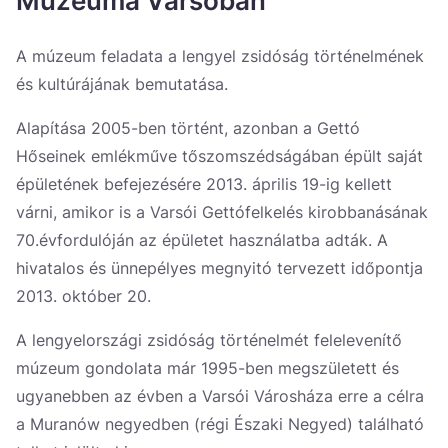
Múzeuma Varsóban
Україна
A múzeum feladata a lengyel zsidóság történelmének
Zamknij
és kultúrájának bemutatása.
Alapítása 2005-ben történt, azonban a Gettó
Hőseinek emlékműve tőszomszédságában épült saját
épületének befejezésére 2013. április 19-ig kellett
várni, amikor is a Varsói Gettófelkelés kirobbanásának
70.évfordulóján az épületet használatba adták. A
hivatalos és ünnepélyes megnyitó tervezett időpontja
2013. október 20.
A lengyelországi zsidóság történelmét felelevenítő
múzeum gondolata már 1995-ben megszületett és
ugyanebben az évben a Varsói Városháza erre a célra
a Muranów negyedben (régi Északi Negyed) található