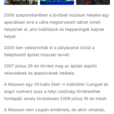
2006 szeptemberében a jövőbeli múzeum helyére egy
speciálisan erre a célra megtervezett sátrat (ohel)
helyeztek el, ahol kiállítások és heppeningek kaptak
helyet.
2005-ben választották ki a pályázatok közül a
felépítendő épület műszaki tervét.
2007 június 26-án történt meg az épület alapító
oklevelének és alapkövének letétele.
A Múzeum egy Virtuális Stetl –t működtet (Lengyel és
angol nyelven) azaz a helyi zsidóság történetétek
honlapját, amely hivatalosan 2009 június 16-án indult.
A Múzeum nem csupán emlékhely, de aktív oktatási,