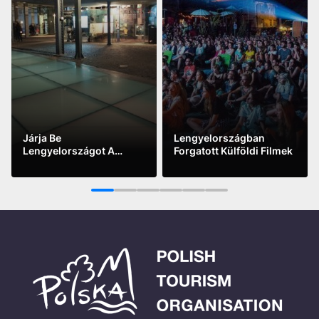
Járja Be
Lengyelországban
Lengyelországot A
Forgatott Külföldi Filmek
Kanapén Ülve – Virtuális
See more
See more
Múzeumok
1
2
3
4
5
6