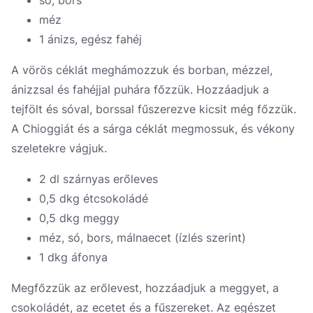
só, bors
méz
1 ánizs, egész fahéj
A vörös céklát meghámozzuk és borban, mézzel,
ánizzsal és fahéjjal puhára főzzük. Hozzáadjuk a
tejfölt és sóval, borssal fűszerezve kicsit még főzzük.
A Chioggiát és a sárga céklát megmossuk, és vékony
szeletekre vágjuk.
2 dl szárnyas erőleves
0,5 dkg étcsokoládé
0,5 dkg meggy
méz, só, bors, málnaecet (ízlés szerint)
1 dkg áfonya
Megfőzzük az erőlevest, hozzáadjuk a meggyet, a
csokoládét, az ecetet és a fűszereket. Az egészet