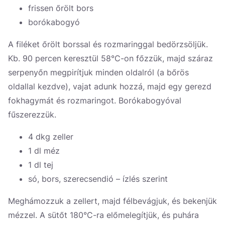
Україна
frissen őrölt bors
borókabogyó
Zamknij
A filéket őrölt borssal és rozmaringgal bedörzsöljük.
Kb. 90 percen keresztül 58°C-on főzzük, majd száraz
serpenyőn megpirítjuk minden oldalról (a bőrös
oldallal kezdve), vajat adunk hozzá, majd egy gerezd
fokhagymát és rozmaringot. Borókabogyóval
fűszerezzük.
4 dkg zeller
1 dl méz
1 dl tej
só, bors, szerecsendió – ízlés szerint
Meghámozzuk a zellert, majd félbevágjuk, és bekenjük
mézzel. A sütőt 180°C-ra előmelegítjük, és puhára