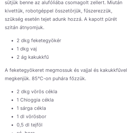
sütjük benne az alufóliába csomagolt zellert. Miután
kivettük, robotgéppel összetörjük, fűszerezzük,
szükség esetén tejet adunk hozzá. A kapott pürét
szitán átnyomjuk.
2 dkg feketegyökér
1 dkg vaj
2 ág kakukkfű
A feketegyökeret megmossuk és vajjal és kakukkfűvel
megkenjük. 85°C-on puhára főzzük.
2 dkg vörös cékla
1 Chioggia cékla
1 sárga cékla
1 dl vörösbor
0,5 dl tejföl