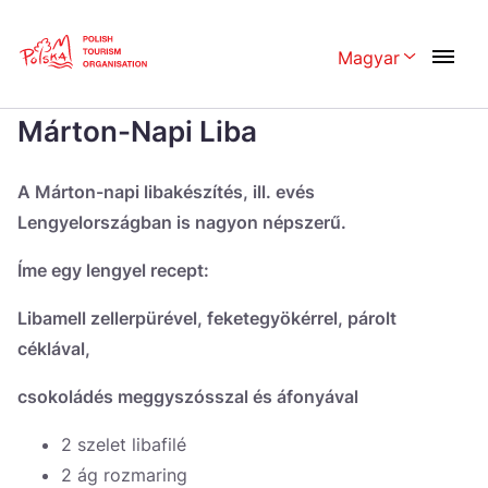
Skip
Link
Magyar
Rozwiń menu 
Home page
>
Konyhaművészet
>
Receptek
>
Márton-Napi Liba
Márton-Napi Liba
Polski
English
Česká
中国
A Márton-napi libakészítés, ill. evés
Lengyelországban is nagyon népszerű.
Dansk
Deutschland
Íme egy lengyel recept:
Español
Français
Italiano
Magyar
Libamell zellerpürével, feketegyökérrel, párolt
céklával,
Nederlands
日本語
csokoládés meggyszósszal és áfonyával
Português
Norsk
2 szelet libafilé
Suomi
Svenska
2 ág rozmaring