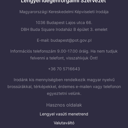
Lengyel Idegenforgalmi Szervezet
Magyarországi Kereskedelmi Képviseleti Irodája
1036 Budapest Lajos utca 66.
DBH Buda Square Irodaház B épület 3. emelet
E-mail:
budapest@pot.gov.pl
Információs telefonszám 9.00-17.00 óráig. Ha nem tudjuk
felvenni a telefont, visszahívjuk Önt!
+36 70 5716643
Irodánk kis mennyiségben rendelkezik magyar nyelvű
brossúrákkal, térképekkel, érdemes e-mailen vagy telefonon
egyeztetni velünk.
Hasznos oldalak
Lengyel vasúti menetrend
Valutaváltó