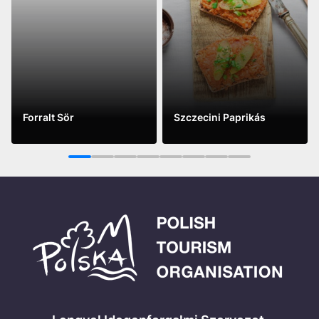
Forralt Sör
Szczecini Paprikás
See more
See more
1
2
3
4
5
6
7
8