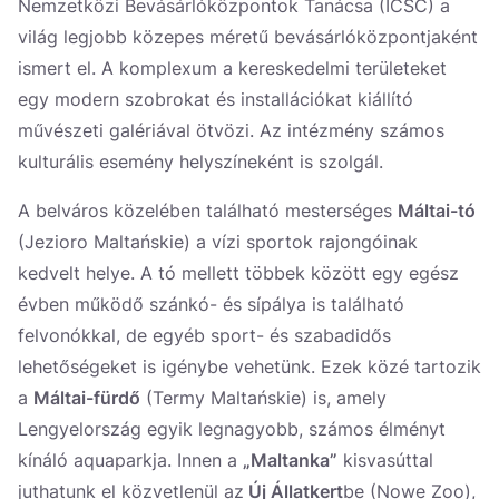
Nemzetközi Bevásárlóközpontok Tanácsa (ICSC) a
világ legjobb közepes méretű bevásárlóközpontjaként
ismert el. A komplexum a kereskedelmi területeket
egy modern szobrokat és installációkat kiállító
művészeti galériával ötvözi. Az intézmény számos
kulturális esemény helyszíneként is szolgál.
A belváros közelében található mesterséges
Máltai-tó
(Jezioro Maltańskie) a vízi sportok rajongóinak
kedvelt helye. A tó mellett többek között egy egész
évben működő szánkó- és sípálya is található
felvonókkal, de egyéb sport- és szabadidős
lehetőségeket is igénybe vehetünk. Ezek közé tartozik
a
Máltai-fürdő
(Termy Maltańskie) is, amely
Lengyelország egyik legnagyobb, számos élményt
kínáló aquaparkja. Innen a
„Maltanka”
kisvasúttal
juthatunk el közvetlenül az
Új Állatkert
be (Nowe Zoo),