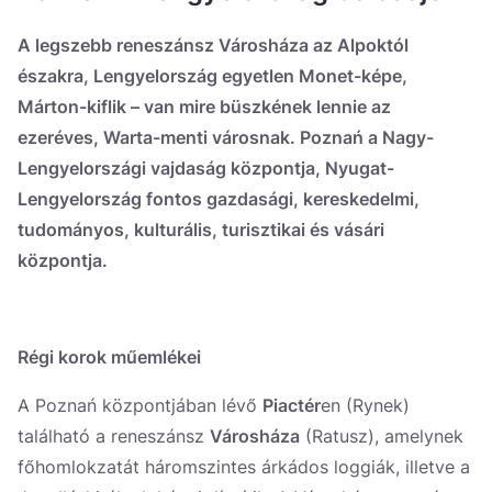
Україна
A legszebb reneszánsz Városháza az Alpoktól
Zamknij
északra, Lengyelország egyetlen Monet-képe,
Márton-kiflik – van mire büszkének lennie az
ezeréves, Warta-menti városnak. Poznań a Nagy-
Lengyelországi vajdaság központja, Nyugat-
Lengyelország fontos gazdasági, kereskedelmi,
tudományos, kulturális, turisztikai és vásári
központja.
Régi korok műemlékei
A Poznań központjában lévő
Piactér
en (Rynek)
található a reneszánsz
Városháza
(Ratusz), amelynek
főhomlokzatát háromszintes árkádos loggiák, illetve a