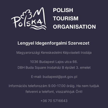
Lengyel Idegenforgalmi Szervezet
Magyarországi Kereskedelmi Képviseleti Irodája
1036 Budapest Lajos utca 66.
DBH Buda Square Irodaház B épület 3. emelet
E-mail:
budapest@pot.gov.pl
Információs telefonszám 9.00-17.00 óráig. Ha nem tudjuk
felvenni a telefont, visszahívjuk Önt!
+36 70 5716643