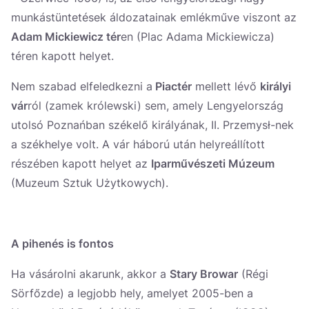
munkástüntetések áldozatainak emlékműve viszont az
Adam Mickiewicz tér
en (Plac Adama Mickiewicza)
téren kapott helyet.
Nem szabad elfeledkezni a
Piactér
mellett lévő
királyi
vár
ról (zamek królewski) sem, amely Lengyelország
utolsó Poznańban székelő királyának, II. Przemysł-nek
a székhelye volt. A vár háború után helyreállított
részében kapott helyet az
Iparművészeti Múzeum
(Muzeum Sztuk Użytkowych).
A pihenés is fontos
Ha vásárolni akarunk, akkor a
Stary Browar
(Régi
Sörfőzde) a legjobb hely, amelyet 2005-ben a