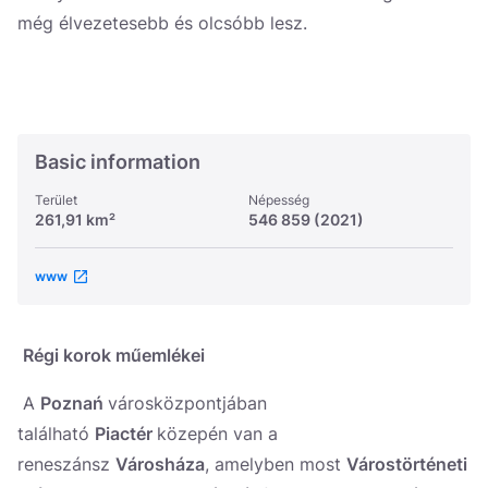
még élvezetesebb és olcsóbb lesz.
Basic information
Terület
Népesség
261,91 km²
546 859 (2021)
www
Régi korok műemlékei
A
Poznań
városközpontjában
található
Piactér
közepén van a
reneszánsz
Városháza
, amelyben most
Várostörténeti