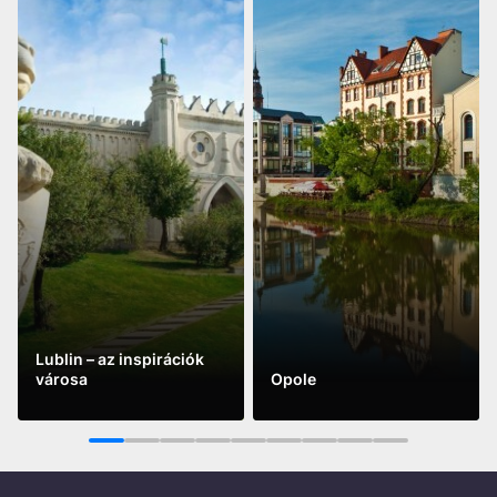
Lublin – az inspirációk
városa
Opole
See more
See more
1
2
3
4
5
6
7
8
9