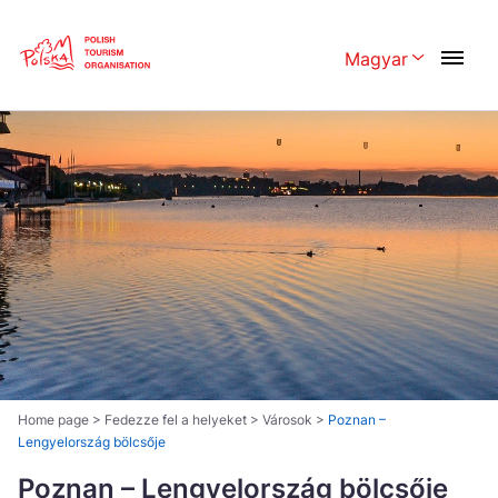
Skip
Link
Magyar
Rozwiń menu 
Polski
English
Česká
中国
Dansk
Deutschland
Español
Français
Italiano
Magyar
Nederlands
日本語
Português
Norsk
Home page
>
Fedezze fel a helyeket
>
Városok
>
Poznan –
Lengyelország bölcsője
Suomi
Svenska
Poznan – Lengyelország bölcsője