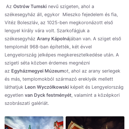
Az
Ostrów Tumski
nevű szigeten, ahol a
székesegyház áll, egykor Mieszko fejedelem és fia,
Vitéz Boleszláv, az 1025-ben megkoronázott első
lengyel király vára volt. Szarkofágjuk a
székesegyház
Arany Kápolná
jában van. A sziget első
templomát 968-ban építették, két évvel
Lengyelország jelképes megkeresztelkedése után. A
szigeti séta közben érdemes megnézni
az
Egyházmegyei Múzeum
ot, ahol az arany serlegek
és más, templomokból származó ereklyék mellett
láthatjuk
Leon Wyczółkowski
képeit és Lengyelország
egyetlen
van Dyck festményét
, valamint a középkori
szobrászati galériát.