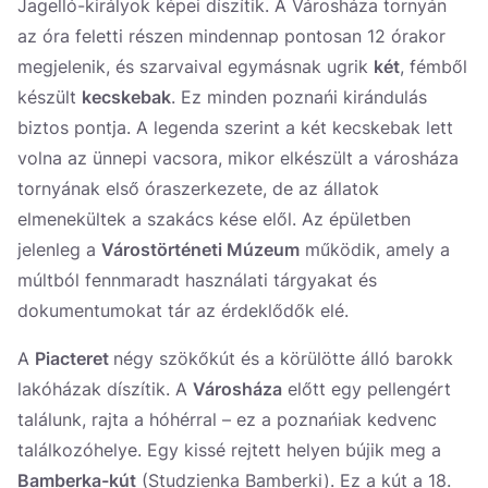
Jagelló-királyok képei díszítik. A Városháza tornyán
az óra feletti részen mindennap pontosan 12 órakor
megjelenik, és szarvaival egymásnak ugrik
két
, fémből
készült
kecskebak
. Ez minden poznańi kirándulás
biztos pontja. A legenda szerint a két kecskebak lett
volna az ünnepi vacsora, mikor elkészült a városháza
tornyának első óraszerkezete, de az állatok
elmenekültek a szakács kése elől. Az épületben
jelenleg a
Várostörténeti Múzeum
működik, amely a
múltból fennmaradt használati tárgyakat és
dokumentumokat tár az érdeklődők elé.
A
Piacteret
négy szökőkút és a körülötte álló barokk
lakóházak díszítik. A
Városháza
előtt egy pellengért
találunk, rajta a hóhérral – ez a poznańiak kedvenc
találkozóhelye. Egy kissé rejtett helyen bújik meg a
Bamberka-kút
(Studzienka Bamberki). Ez a kút a 18.