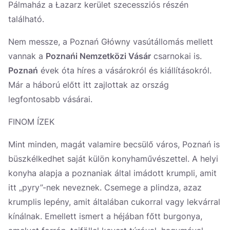
Pálmaház a Łazarz kerület szecessziós részén
található.
Nem messze, a Poznań Główny vasútállomás mellett
vannak a
Poznańi Nemzetközi Vásár
csarnokai is.
Poznań
évek óta híres a vásárokról és kiállításokról.
Már a háború előtt itt zajlottak az ország
legfontosabb vásárai.
FINOM ÍZEK
Mint minden, magát valamire becsülő város, Poznań is
büszkélkedhet saját külön konyhaművészettel. A helyi
konyha alapja a poznaniak által imádott krumpli, amit
itt „pyry”-nek neveznek. Csemege a plindza, azaz
krumplis lepény, amit általában cukorral vagy lekvárral
kínálnak. Emellett ismert a héjában főtt burgonya,