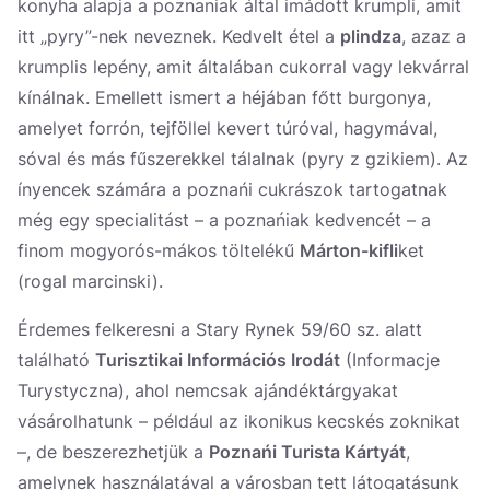
konyha alapja a poznaniak által imádott krumpli, amit
itt „pyry”-nek neveznek. Kedvelt étel a
plindza
, azaz a
krumplis lepény, amit általában cukorral vagy lekvárral
kínálnak. Emellett ismert a héjában főtt burgonya,
amelyet forrón, tejföllel kevert túróval, hagymával,
sóval és más fűszerekkel tálalnak (pyry z gzikiem). Az
ínyencek számára a poznańi cukrászok tartogatnak
még egy specialitást – a poznańiak kedvencét – a
finom mogyorós-mákos töltelékű
Márton-kifli
ket
(rogal marcinski).
Érdemes felkeresni a Stary Rynek 59/60 sz. alatt
található
Turisztikai Információs Irodát
(Informacje
Turystyczna), ahol nemcsak ajándéktárgyakat
vásárolhatunk – például az ikonikus kecskés zoknikat
–, de beszerezhetjük a
Poznańi Turista Kártyát
,
amelynek használatával a városban tett látogatásunk