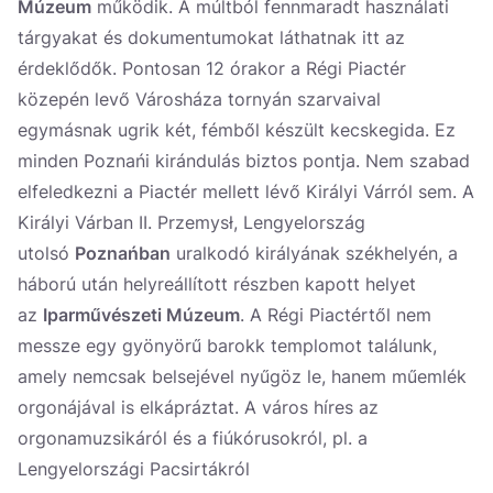
Múzeum
működik. A múltból fennmaradt használati
tárgyakat és dokumentumokat láthatnak itt az
érdeklődők. Pontosan 12 órakor a Régi Piactér
közepén levő Városháza tornyán szarvaival
egymásnak ugrik két, fémből készült kecskegida. Ez
minden Poznańi kirándulás biztos pontja. Nem szabad
elfeledkezni a Piactér mellett lévő Királyi Várról sem. A
Királyi Várban II. Przemysł, Lengyelország
utolsó
Poznań
ban
uralkodó királyának székhelyén, a
háború után helyreállított részben kapott helyet
az
Iparművészeti Múzeum
. A Régi Piactértől nem
messze egy gyönyörű barokk templomot találunk,
amely nemcsak belsejével nyűgöz le, hanem műemlék
orgonájával is elkápráztat. A város híres az
orgonamuzsikáról és a fiúkórusokról, pl. a
Lengyelországi Pacsirtákról