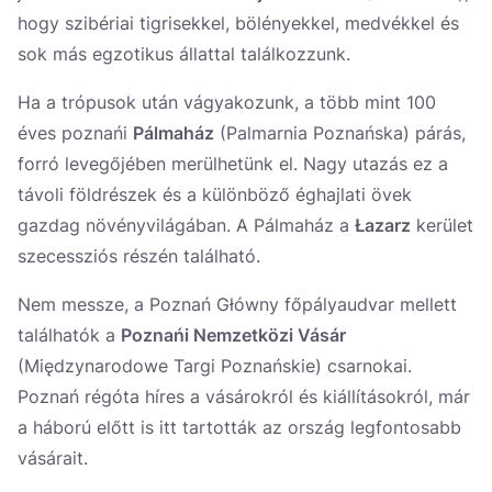
hogy szibériai tigrisekkel, bölényekkel, medvékkel és
sok más egzotikus állattal találkozzunk.
Ha a trópusok után vágyakozunk, a több mint 100
éves poznańi
Pálmaház
(Palmarnia Poznańska) párás,
forró levegőjében merülhetünk el. Nagy utazás ez a
távoli földrészek és a különböző éghajlati övek
gazdag növényvilágában. A Pálmaház a
Łazarz
kerület
szecessziós részén található.
Nem messze, a Poznań Główny főpályaudvar mellett
találhatók a
Poznańi Nemzetközi Vásár
(Międzynarodowe Targi Poznańskie) csarnokai.
Poznań régóta híres a vásárokról és kiállításokról, már
a háború előtt is itt tartották az ország legfontosabb
vásárait.