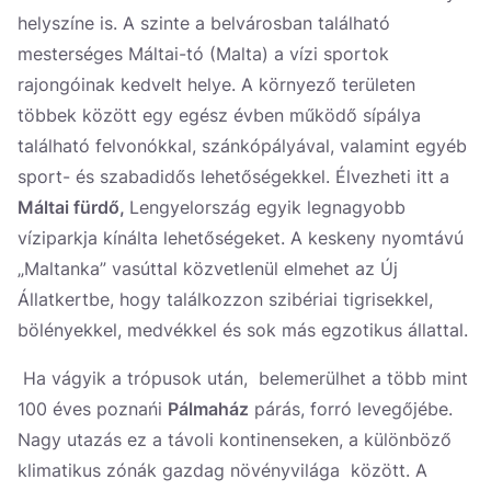
helyszíne is. A szinte a belvárosban található
mesterséges Máltai-tó (Malta) a vízi sportok
rajongóinak kedvelt helye. A környező területen
többek között egy egész évben működő sípálya
található felvonókkal, szánkópályával, valamint egyéb
sport- és szabadidős lehetőségekkel. Élvezheti itt a
Máltai fürdő,
Lengyelország egyik legnagyobb
víziparkja kínálta lehetőségeket. A keskeny nyomtávú
„Maltanka” vasúttal közvetlenül elmehet az Új
Állatkertbe, hogy találkozzon szibériai tigrisekkel,
bölényekkel, medvékkel és sok más egzotikus állattal.
Ha vágyik a trópusok után, belemerülhet a több mint
100 éves poznańi
Pálmaház
párás, forró levegőjébe.
Nagy utazás ez a távoli kontinenseken, a különböző
klimatikus zónák gazdag növényvilága között. A