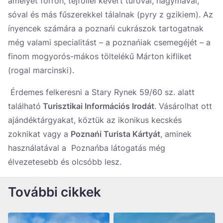
amelyet forrón, tejföllel kevert túróval, hagymával,
sóval és más fűszerekkel tálalnak (pyry z gzikiem). Az
ínyencek számára a poznańi cukrászok tartogatnak
még valami specialitást – a poznańiak csemegéjét – a
finom mogyorós-mákos töltelékű Márton kifliket
(rogal marcinski).
Érdemes felkeresni a Stary Rynek 59/60 sz. alatt
található
Turisztikai Információs Irodát
. Vásárolhat ott
ajándéktárgyakat, köztük az ikonikus kecskés
zoknikat vagy a
Poznańi Turista Kártyát
, aminek
használatával a Poznańba látogatás még
élvezetesebb és olcsóbb lesz.
További cikkek