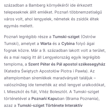
században a Bamberg környékéről ide érkezett
telepeseknek állít emléket. Poznań többnemzetiségű
város volt, ahol lengyelek, németek és zsidók éltek
egymás mellett.
Poznań legrégibb része a
Tumski-sziget
(Ostrów
Tumski), amelyet a
Warta
és a
Cybina
folyó ágai
fognak közre. Már a 9. században lakott volt a terület,
és a mai napig itt áll Lengyelország egyik legrégibb
temploma, a
Szent
Péter és Pál apostol székesegyház
(Katedra Świętych Apostołów Piotra i Pawła). Az
altemplomban síremlékek maradványait találjuk –
valószínűleg ide temették az első lengyel uralkodókat,
I. Mieszkót és fiát, Vitéz Boleszlót. A Tumski-sziget
történetével a
Poznańi Kapu
ban (Brama Poznania),
azaz a
Tumski-sziget Története Interaktív