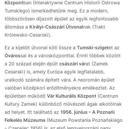
Központ
ban (Interaktywne Centrum Historii Ostrowa
Tumskiego) ismerkedhetünk meg. Ez a modern,
többszörösen díjazott épület az egyik legfontosabb
állomása a
Királyi-Császári Útvonal
nak (Trakt
Królewsko-Cesarski).
Ez a kijelölt útvonal köti össze a
Tumski-sziget
et az
Óváros
sal és a városközponttal. Érinti többek között
a 20 század elején épült
császári vár
at (Zamek
Cesarski) is, amely Európa egyik legfiatalabb,
uralkodó számára épített vára. A neoromán épület
valóban középkori erődítményekre emlékeztet. Az
épületben működő
Vár Kulturális Központ
(Centrum
Kultury Zamek) különböző művészeti ágak alkotóinak
ad helyet. Itt található az
1956. június – A Poznańi
Felkelés Múzeuma
(Muzeum Powstania Poznańskiego
– Czerwiec 1956) is, az első lengyelországi nagy