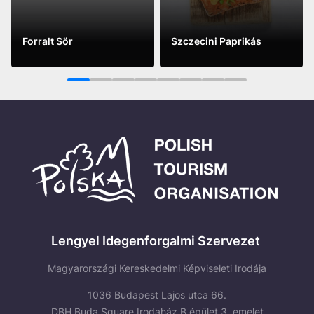
Forralt Sör
Szczecini Paprikás
See more
See more
1
2
3
4
5
6
7
8
Lengyel Idegenforgalmi Szervezet
Magyarországi Kereskedelmi Képviseleti Irodája
1036 Budapest Lajos utca 66.
DBH Buda Square Irodaház B épület 3. emelet