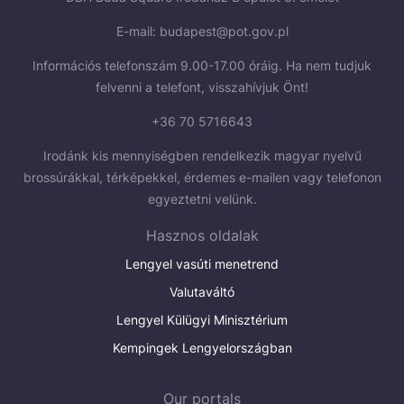
E-mail:
budapest@pot.gov.pl
Információs telefonszám 9.00-17.00 óráig. Ha nem tudjuk
felvenni a telefont, visszahívjuk Önt!
+36 70 5716643
Irodánk kis mennyiségben rendelkezik magyar nyelvű
brossúrákkal, térképekkel, érdemes e-mailen vagy telefonon
egyeztetni velünk.
Hasznos oldalak
Lengyel vasúti menetrend
Valutaváltó
Lengyel Külügyi Minisztérium
Kempingek Lengyelországban
Our portals