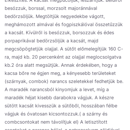
Elkészítés: A kacsát megpucoljuk, leszárítjuk. Belülről
besózzuk, borssal, morzsolt majoránnával
bedörzsöljük. Megtöltjük negyedekbe vágott,
meghámozott almával és fogpiszkálóval összetűzzük
a kacsát. Kívülről is besózzuk, borsozzuk és édes
porpaprikával bedörzsöljük a kacsát, majd
megcsöpögtetjük olajjal. A sütőt előmelegítjük 160 C-
ra, majd kb. 20 percenként az olajjal meglocsolgatva
kb.2 óra alatt megsütjük. Annak érdekében, hogy a
kacsa bőre ne égjen meg, a kényesebb területeket
(szárnyak, combok) narancs szeletekkel fedhetjük be.
A maradék narancsból kinyomjuk a levet, míg a
maradék héjat kisebb darabokra vágjuk. A készre
sütött kacsát kivesszük a sütőből, hosszában félbe
vágjuk és óvatosan kicsontozzuk.( a szárny és
combcsontokat nem távolítjuk el) A letisztított