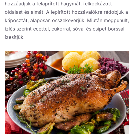
hozzáadjuk a felaprított hagymát, felkockázott
oldalast és almát. A lepirított hozzávalókra rádobjuk a
káposztát, alaposan összekeverjük. Miután megpuhult,
ízlés szerint ecettel, cukorral, sóval és csipet borssal
ízesítjük.