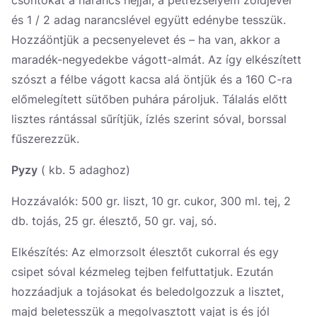
csontokat a narancs héjjal, a petrezselyem zöldjével
és 1 / 2 adag narancslével együtt edénybe tesszük.
Hozzáöntjük a pecsenyelevet és – ha van, akkor a
maradék-negyedekbe vágott-almát. Az így elkészített
szószt a félbe vágott kacsa alá öntjük és a 160 C-ra
előmelegített sütőben puhára pároljuk. Tálalás előtt
lisztes rántással sűrítjük, ízlés szerint sóval, borssal
fűszerezzük.
Pyzy
( kb. 5 adaghoz)
Hozzávalók: 500 gr. liszt, 10 gr. cukor, 300 ml. tej, 2
db. tojás, 25 gr. élesztő, 50 gr. vaj, só.
Elkészítés: Az elmorzsolt élesztőt cukorral és egy
csipet sóval kézmeleg tejben felfuttatjuk. Ezután
hozzáadjuk a tojásokat és beledolgozzuk a lisztet,
majd beletesszük a megolvasztott vajat is és jól