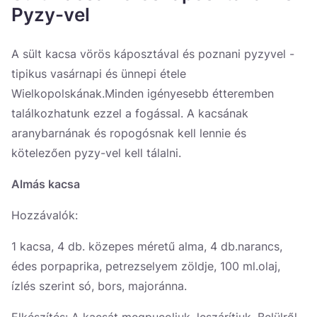
Україна
Pyzy-vel
Zamknij
A sült kacsa vörös káposztával és poznani pyzyvel -
tipikus vasárnapi és ünnepi étele
Wielkopolskának.Minden igényesebb étteremben
találkozhatunk ezzel a fogással. A kacsának
aranybarnának és ropogósnak kell lennie és
kötelezően pyzy-vel kell tálalni.
Almás kacsa
Hozzávalók:
1 kacsa, 4 db. közepes méretű alma, 4 db.narancs,
édes porpaprika, petrezselyem zöldje, 100 ml.olaj,
ízlés szerint só, bors, majoránna.