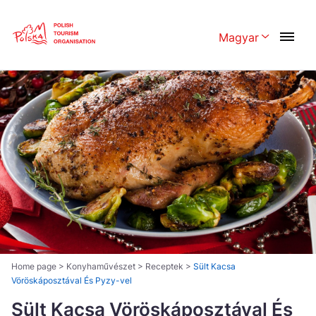
Skip
Link
Magyar
Rozwiń menu 
Polski
English
Česká
中国
Dansk
Deutschland
Español
Français
Italiano
Magyar
Nederlands
日本語
Português
Norsk
Home page
>
Konyhaművészet
>
Receptek
>
Sült Kacsa
Vöröskáposztával És Pyzy-vel
Suomi
Svenska
Sült Kacsa Vöröskáposztával És