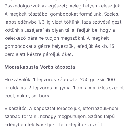
összedolgozzuk az egészet; meleg helyen kelesztjük.
A megkelt tésztából gombócokat formálunk. Széles,
lapos edénybe 1/3-ig vizet töltünk, laza szövésű gézt
kötünk a „szájára” és olyan tállal fedjük be, hogy a
keletkező pára ne tudjon megszökni. A megkelt
gombócokat a gézre helyezzük, lefedjük és kb. 15
perc alatt készre pároljuk őket.
Modra kapusta-Vörös káposzta
Hozzávalók: 1 fej vörös káposzta, 250 gr. zsír, 100
gr.oldalas, 2 fej vörös hagyma, 1 db. alma, ízlés szerint
ecet, cukor, só, bors.
Elkészítés: A káposztát lereszeljük, leforrázzuk-nem
szabad forralni, nehogy megpuhuljon. Széles talpú
edényben felolvasztjuk , felmelegítjük a zsírt,