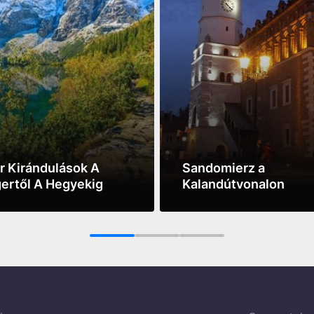
r Kirándulások A
Sandomierz a
ertől A Hegyekig
Kalandútvonalon
ore
See more
1
2
3