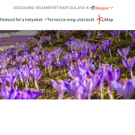
OSSZA MEG VÉLEMÉNYÉT!
KAPCSOLAT
A-
A+
Magyar
Rozwiń menu wybo
Fedezd fel a helyeket
Tervezze meg utazását
Wyszukaj
Map
中国
Zamkn
Français
日本語
O
Svenska
űvészet