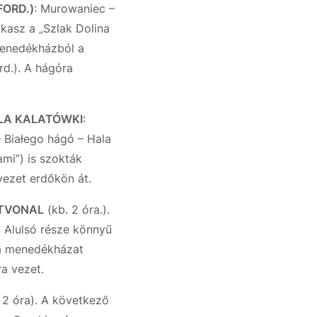
FORD.)
: Murowaniec –
akasz a „Szlak Dolina
menedékházból a
rd.). A hágóra
LA KALATÓWKI
:
– Białego hágó – Hala
ami”) is szokták
vezet erdőkön át.
TVONAL
(kb. 2 óra.).
. Alulsó része könnyű
 a menedékházat
a vezet.
 2 óra). A következő