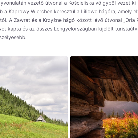
egyvonulatán vezető útvonal a Kościeliska völgyből vezet k
 a Kaprowy Wierchen keresztül a Liliowe hágóra, amely el
ától. A Zawrat és a Krzyżne hágó között lévő útvonal „Orła 
vet kapta és az összes Lengyelországban kijelölt turistaútv
szélyesebb.