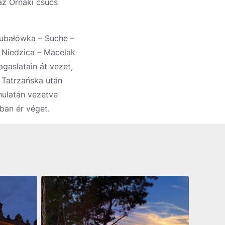
 az Ornaki csúcs
ubałówka – Suche –
 Niedzica – Macelak
gaslatain át vezet,
 Tatrzańska után
nulatán vezetve
ban ér véget.