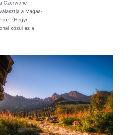
i a Czerwone
választja a Magas-
Perć” (Hegyi
onal közül ez a