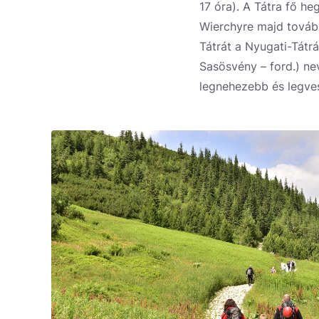
17 óra). A Tátra fő h
Wierchyre majd tovább
Tátrát a Nyugati-Tátr
Sasösvény – ford.) ne
legnehezebb és legve