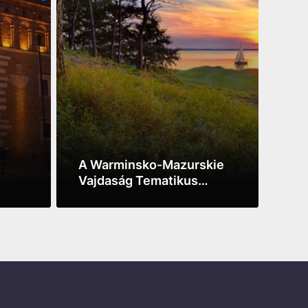
A Warminsko-Mazurskie
Bab
Vajdaság Tematikus
Gya
Útvonalai
See more
See 