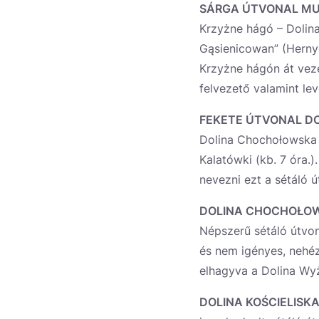
SÁRGA ÚTVONAL MUR
Krzyżne hágó – Dolina 
Gąsienicowan” (Herny
Krzyżne hágón át veze
felvezető valamint le
FEKETE ÚTVONAL D
Dolina Chochołowska –
Kalatówki (kb. 7 óra.)
nevezni ezt a sétáló 
DOLINA CHOCHOŁOW
Népszerű sétáló útvon
és nem igényes, nehé
elhagyva a Dolina Wyż
DOLINA KOŚCIELISK