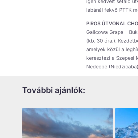
igen kedvelt sétáló út
lábánál fekvő PTTK 
PIROS ÚTVONAL CH
Galicowa Grapa – Buko
(kb. 30 óra.). Kezde
amelyek közül a legh
keresztezi a Szepesi 
Nedecbe (Niedzicaba) 
További ajánlók: