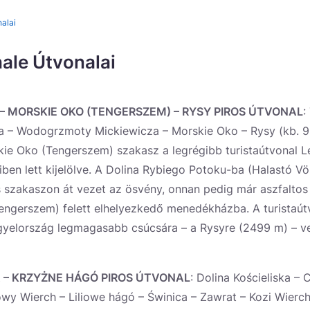
alai
ale Útvonalai
 MORSKIE OKO (TENGERSZEM) – RYSY PIROS ÚTVONAL
:
– Wodogrzmoty Mickiewicza – Morskie Oko – Rysy (kb. 9 
ie Oko (Tengerszem) szakasz a legrégibb turistaútvonal 
iben lett kijelölve. A Dolina Rybiego Potoku-ba (Halastó Vö
 szakaszon át vezet az ösvény, onnan pedig már aszfaltos
engerszem) felett elhelyezkedő menedékházba. A turistaút
gyelország legmagasabb csúcsára – a Rysyre (2499 m) – ve
A – KRZYŻNE HÁGÓ PIROS ÚTVONAL
: Dolina Kościeliska – 
wy Wierch – Liliowe hágó – Świnica – Zawrat – Kozi Wierch