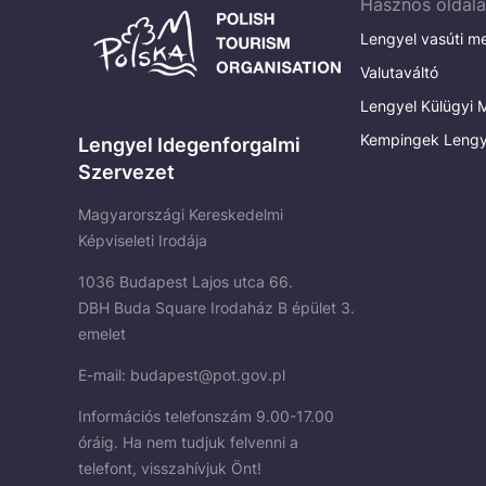
Hasznos oldal
Lengyel vasúti m
Valutaváltó
Lengyel Külügyi M
Kempingek Lengy
Lengyel Idegenforgalmi
Szervezet
Magyarországi Kereskedelmi
Képviseleti Irodája
1036 Budapest Lajos utca 66.
DBH Buda Square Irodaház B épület 3.
emelet
E-mail:
budapest@pot.gov.pl
Információs telefonszám 9.00-17.00
óráig. Ha nem tudjuk felvenni a
telefont, visszahívjuk Önt!