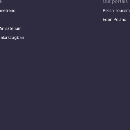
ak
Our portals
enetrend
Polish Tourism
Eden Poland
inisztérium
elországban