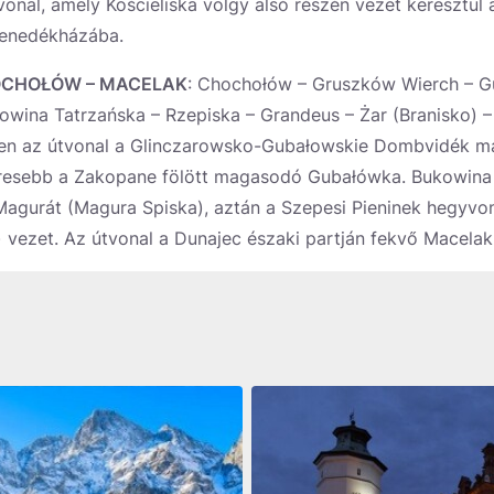
vonal, amely Kościeliska völgy alsó részén vezet keresztül
menedékházába.
OCHOŁÓW – MACELAK
: Chochołów – Gruszków Wierch – G
wina Tatrzańska – Rzepiska – Grandeus – Żar (Branisko) –
tben az útvonal a Glinczarowsko-Gubałowskie Dombvidék ma
íresebb a Zakopane fölött magasodó Gubałówka. Bukowina
Magurát (Magura Spiska), aztán a Szepesi Pieninek hegyvo
vezet. Az útvonal a Dunajec északi partján fekvő Macelak