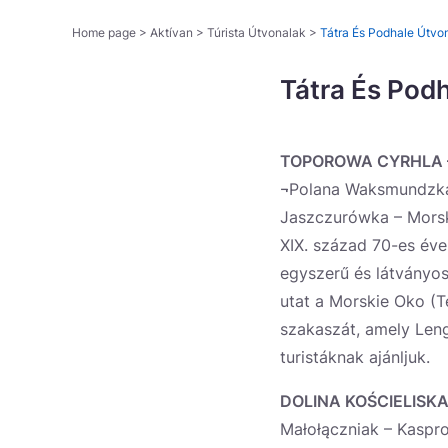
Home page
>
Aktívan
>
Túrista Útvonalak
>
Tátra És Podhale Útvon
Tátra És Podh
TOPOROWA CYRHLA –
¬Polana Waksmundzka 
Jaszczurówka – Morsk
XIX. század 70-es éve
egyszerű és látványos
utat a Morskie Oko (T
szakaszát, amely Len
turistáknak ajánljuk.
DOLINA KOŚCIELISK
Małołączniak – Kaspro