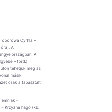
 Toporowa Cyrhla –
óra). A
Lengyelországban. A
lgyébe – ford.)
 úton tehetjük meg az
vonal másik
zet csak a tapasztalt
Ciemniak –
 – Krzyżne hágó (kb.