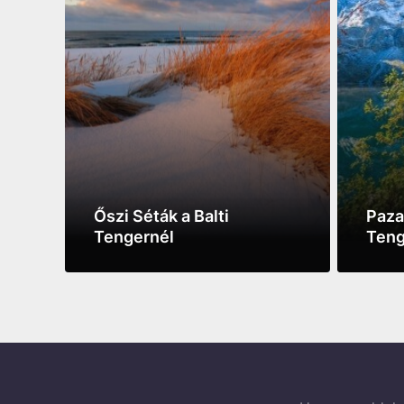
Őszi Séták a Balti
Paza
Tengernél
Teng
See more
See m