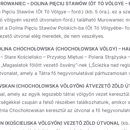
OWANIEC – DOLINA PIĘCIU STAWÓW (ÖT TÓ VÖLGYE – 
Pięciu Stawów (Öt Tó Völgye – ford.) (kb. 5 óra.). ez a sz
ó völgyén vezető útvonalon-ford.) található Murowaniec 
t a Dolina Pięciu Stawów Polskich-ba (Öt Tó Völgyébe– fo
vezető útvonal elég meredek, de nem veszélyes.
OLINA CHOCHOŁOWSKA (CHOCHOŁOWSKA VÖLGY) – HA
 Stare Kościelisko – Przysłop Miętusi – Polana Strążyska 
. „Magaslatok fölött vezető ösvény”-nek („Ścieżka nad regl
útvonalat, amely a Tátra fő hegyvonulatával párhuzamosan 
SKAN (CHOCHOŁOWSKA VÖLGYÖN) ÁTVEZETŐ ZÖLD Ú
al, amely az egyik legszebb tátrai völgyön vezet keresztül
zségekkel csupán a felső részében találkozhatunk, amikor
nia Chochołowskan keresztül az útvonal a fő hegyvonulatr
AN (KOŚCIELISKA VÖLGYÖN) VEZETŐ ZÖLD ÚTVONAL
(kb.