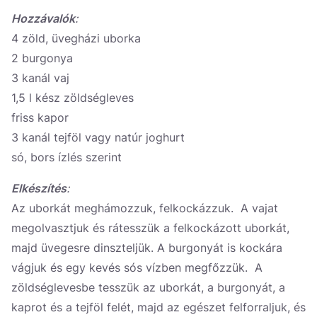
Україна
Hozzávalók
:
4 zöld, üvegházi uborka
Zamknij
2 burgonya
3 kanál vaj
1,5 l kész zöldségleves
friss kapor
3 kanál tejföl vagy natúr joghurt
só, bors ízlés szerint
Elkészítés
:
Az uborkát meghámozzuk, felkockázzuk. A vajat
megolvasztjuk és rátesszük a felkockázott uborkát,
majd üvegesre dinszteljük. A burgonyát is kockára
vágjuk és egy kevés sós vízben megfőzzük. A
zöldséglevesbe tesszük az uborkát, a burgonyát, a
kaprot és a tejföl felét, majd az egészet felforraljuk, és