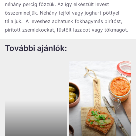
néhány percig főzzük. Az így elkészült levest
összemixeljük. Néhány tejföl vagy joghurt pöttyel
tálaljuk. A leveshez adhatunk fokhagymás pirítóst,
pirított zsemlekockát, füstölt lazacot vagy tökmagot.
További ajánlók: