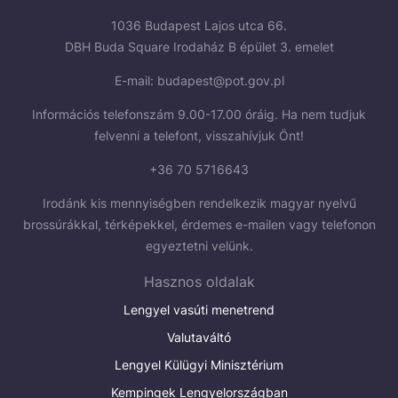
1036 Budapest Lajos utca 66.
DBH Buda Square Irodaház B épület 3. emelet
E-mail:
budapest@pot.gov.pl
Információs telefonszám 9.00-17.00 óráig. Ha nem tudjuk
felvenni a telefont, visszahívjuk Önt!
+36 70 5716643
Irodánk kis mennyiségben rendelkezik magyar nyelvű
brossúrákkal, térképekkel, érdemes e-mailen vagy telefonon
egyeztetni velünk.
Hasznos oldalak
Lengyel vasúti menetrend
Valutaváltó
Lengyel Külügyi Minisztérium
Kempingek Lengyelországban