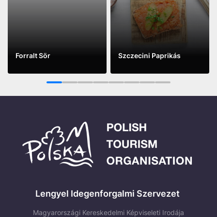
Forralt Sör
Szczecini Paprikás
See more
See more
1
2
3
4
5
6
7
8
Lengyel Idegenforgalmi Szervezet
Magyarországi Kereskedelmi Képviseleti Irodája