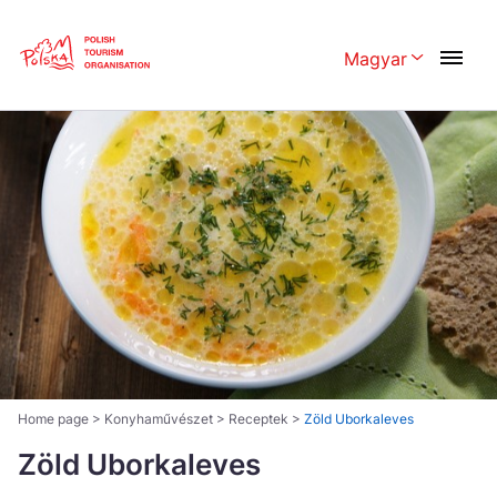
Skip
Link
Magyar
Rozwiń menu 
Polski
English
Česká
中国
Dansk
Deutschland
Español
Français
Italiano
Magyar
Nederlands
日本語
Português
Norsk
Home page
>
Konyhaművészet
>
Receptek
>
Zöld Uborkaleves
Suomi
Zöld Uborkaleves
Svenska