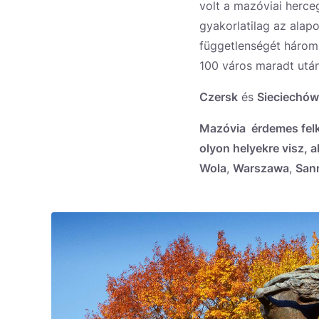
volt a mazóviai herce
gyakorlatilag az alap
függetlenségét három 
100 város maradt utá
Czersk
és
Sieciechów
Mazóvia érdemes felk
olyon helyekre visz, a
Wola
,
Warszawa
,
Sann