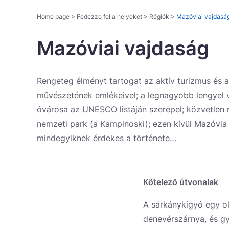
Home page
>
Fedezze fel a helyeket
>
Régiók
>
Mazóviai vajdasá
Mazóviai vajdaság
Rengeteg élményt tartogat az aktív turizmus és 
művészetének emlékeivel; a legnagyobb lengyel v
óvárosa az UNESCO listáján szerepel; közvetlen 
nemzeti park (a Kampinoski); ezen kívül Mazóvia 
mindegyiknek érdekes a története…
Kötelező útvonalak
A sárkánykígyó egy ol
denevérszárnya, és gy