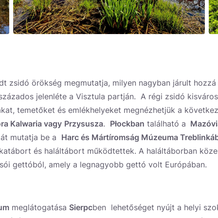
t zsidó örökség megmutatja, milyen nagyban járult hozzá 
zázados jelenléte a Visztula partján. A régi zsidó kisváro
at, temetőket és emlékhelyeket megnézhetjük a következ
ra Kalwaria vagy
Przysusza
.
Płockban
található a
Mazóvi
át mutatja be a
Harc és Mártíromság Múzeuma Treblinká
katábort és haláltábort működtettek. A haláltáborban köz
rsói gettóból, amely a legnagyobb gettó volt Európában.
eum
meglátogatása
Sierpc
ben lehetőséget nyújt a helyi sz