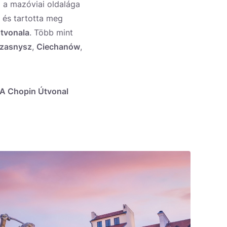
z a mazóviai oldalága
 és tartotta meg
tvonala
. Több mint
rzasnysz
,
Ciechanów
,
. A Chopin Útvonal