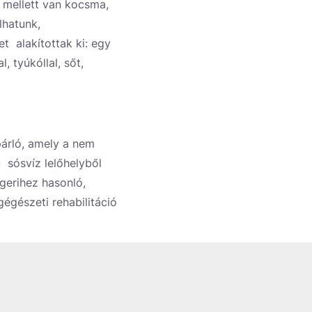
mellett van kocsma,
lhatunk,
t alakítottak ki: egy
 tyúkóllal, sőt,
árló, amely a nem
 sósvíz lelőhelyből
ngerihez hasonló,
gégészeti rehabilitáció