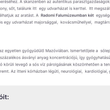
éséhez. A skanzenben az autentikus parasztgazdaságok 
y, sőt, találunk itt egy udvarházat is kerttel. Itt megszál
álhatjuk az aratást. A
Radomi Falumúzeumban
két
egysége
 és egy udvarházat majorsággal, kovácsműhellyel, magtárral,
az egyetlen gyógyüdülő Mazóviában. Ismertetőjele a sólep
5 százalékos ásványi anyag koncentrációjú, így gyógyhatású
rló körüli levegő a sós víz párolgásának köszönhetően a te
remt. Az itteni kórházban légúti, neurológiai, kardiológiai, 
it: