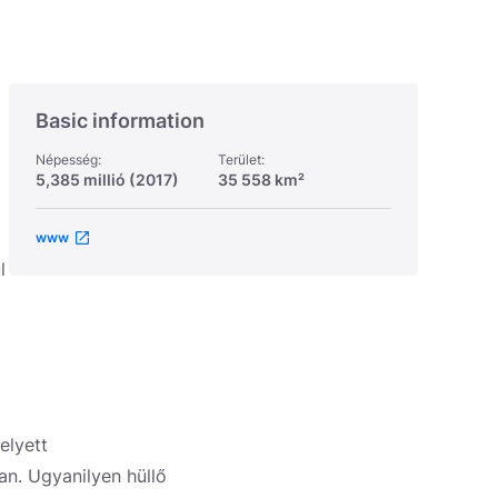
Basic information
Népesség:
Terület:
5,385 millió (2017)
35 558 km²
www
l
helyett
an. Ugyanilyen hüllő