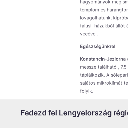
hagyományok megismer
templom és harangtoron
lovagolhatunk, kiprób
falusi házakból állót
vécével.
Egészségünkre!
Konstancin-Jeziorna
messze található , 7,
táplálkozik. A sólepá
sajátos mikroklímát te
folyik.
Fedezd fel Lengyelország régió