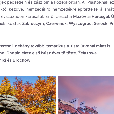
gek pecsétjein és zászlóin a középkorban. A Piastoknak e
októl kezdve, nemzedékről nemzedékre építette fel államát
évszázadon keresztül. Erről beszél a
Mazóviai Hercegek Ú
nuk, köztük
Zakroczym
,
Czerwińsk
,
Wyszogród
,
Serock
,
P
.
eresni
néhány további tematikus turista útvonal miatt is
hol Chopin élete első húsz évét töltötte. Żelazowa
iki
és
Brochów
.