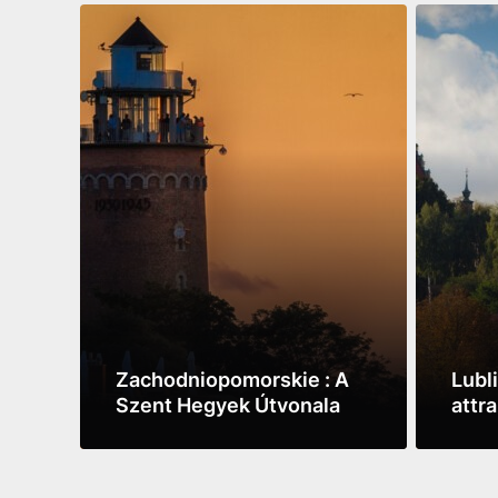
Zachodniopomorskie : A
Lubli
Szent Hegyek Útvonala
attr
See more
See m