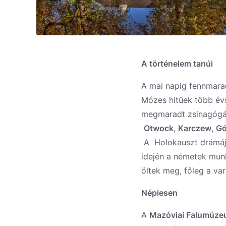
A történelem tanúi
A mai napig fennmarad
Mózes hitűek több évs
megmaradt zsinagógák
Otwock
,
Karczew
,
Gó
A Holokauszt drámáj
idején a németek mun
öltek meg, főleg a va
Népiesen
A
Mazóviai Falumúz