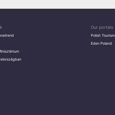
ak
Our portals
enetrend
Polish Tourism
Eden Poland
inisztérium
elországban