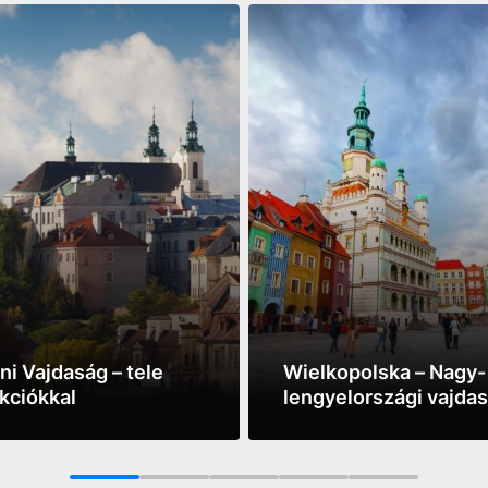
ni Vajdaság – tele
Wielkopolska – Nagy-
akciókkal
lengyelországi vajda
ore
See more
1
2
3
4
5