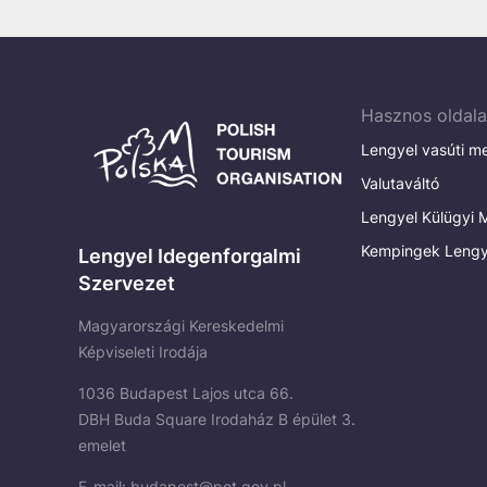
Hasznos oldal
Lengyel vasúti m
Valutaváltó
Lengyel Külügyi M
Kempingek Lengy
Lengyel Idegenforgalmi
Szervezet
Magyarországi Kereskedelmi
Képviseleti Irodája
1036 Budapest Lajos utca 66.
DBH Buda Square Irodaház B épület 3.
emelet
E-mail:
budapest@pot.gov.pl