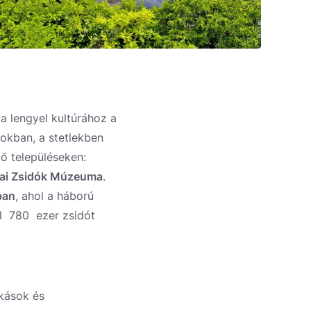
a lengyel kultúrához a
sokban, a stetlekben
ő településeken:
ai Zsidók Múzeuma
.
ban
, ahol a háború
el 780 ezer zsidót
okások és