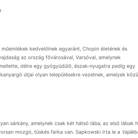
g
a műemlékek kedvelőinek egyaránt, Chopin életének és
ajdaság az ország fővárosával, Varsóval, amelynek
mellette, délre egy gyógyüdülő, észak-nyugatra pedig egy
kanyargó útjai olyan településekre vezetnek, amelyek közü
yan sárkány, amelynek csak két hátsó lába, az első lábak 
orsan mozgó, tüskés farka van. Sapkowski írta le a
Vaják
b