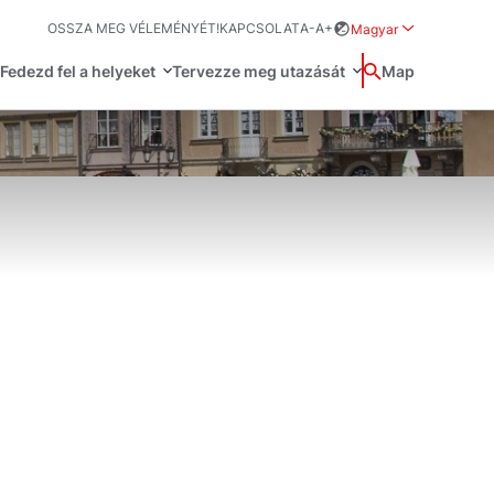
OSSZA MEG VÉLEMÉNYÉT!
KAPCSOLAT
A-
A+
Magyar
Rozwiń menu wybo
Fedezd fel a helyeket
Tervezze meg utazását
Wyszukaj
Map
中国
Zamkn
Français
日本語
O
Svenska
űvészet