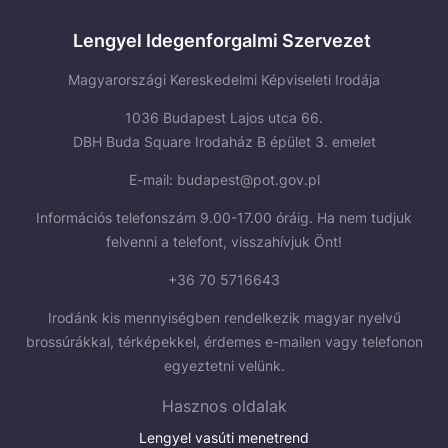
Lengyel Idegenforgalmi Szervezet
Magyarországi Kereskedelmi Képviseleti Irodája
1036 Budapest Lajos utca 66.
DBH Buda Square Irodaház B épület 3. emelet
E-mail:
budapest@pot.gov.pl
Információs telefonszám 9.00-17.00 óráig. Ha nem tudjuk
felvenni a telefont, visszahívjuk Önt!
+36 70 5716643
Irodánk kis mennyiségben rendelkezik magyar nyelvű
brossúrákkal, térképekkel, érdemes e-mailen vagy telefonon
egyeztetni velünk.
Hasznos oldalak
Lengyel vasúti menetrend