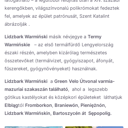
látogatható – a legutóbbi felújítás után a XIV. századi
kerengőkben, világszínvonalú polikrómokat fedeztek
fel, amelyek az épület patrónusát, Szent Katalint
ábrázolják .
Lidzbark Warmiński
másik névjegye a
Termy
Warmińskie
– az első termálfürdő Lengyelország
északi részén, amelyben kizárólag természetes
összetevőket (termálvizet, gyógyiszapot, áfonyát,
fűszereket, gyógynövényeket) használnak.
Lidzbark Warmiński
a
Green
Velo Útvonal varmia-
mazuriai szakaszán található
, ahol a legszebb
gótikus kastélyokat és középkori épületeket láthatjuk
Elbląg
tól
Fromborkon
,
Braniewón, Pieniężnón,
Lidzbark Warmińskin, Bartoszycén át Sępopolig.