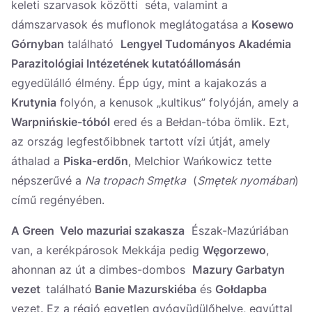
keleti szarvasok közötti séta, valamint a
dámszarvasok és muflonok meglátogatása a
Kosewo
Górnyban
található
Lengyel Tudományos Akadémia
Parazitológiai Intézetének kutatóállomásán
egyedülálló élmény. Épp úgy, mint a kajakozás a
Krutynia
folyón, a kenusok „kultikus” folyóján, amely a
Warpnińskie-tóból
ered és a Bełdan-tóba ömlik. Ezt,
az ország legfestőibbnek tartott vízi útját, amely
áthalad a
Piska-erdőn
, Melchior Wańkowicz tette
népszerűvé a
Na tropach Smętka
(
Smętek nyomában
)
című regényében.
A Green Velo mazuriai szakasza
Észak-Mazúriában
van, a kerékpárosok Mekkája pedig
Węgorzewo
,
ahonnan az út a dimbes-dombos
Mazury Garbatyn
vezet
található
Banie Mazurskiéba
és
Gołdapba
vezet. Ez a régió egyetlen gyógyüdülőhelye, egyúttal