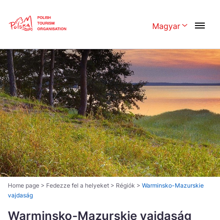
Skip
Link
Magyar
Rozwiń menu 
Polski
English
Česká
中国
Dansk
Deutschland
Español
Français
Italiano
Magyar
Nederlands
日本語
Português
Norsk
Home page
>
Fedezze fel a helyeket
>
Régiók
>
Warminsko-Mazurskie
vajdaság
Suomi
Svenska
Warminsko-Mazurskie vajdaság