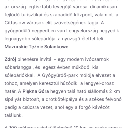
az ország legtisztább levegőjű városa, dinamikusan
fejlődő turisztikai és szabadidő központ, valamint a
Cittaslow városok elit szövetségének tagja. A
gyógyüdülő negyedben van Lengyelország negyedik
legnagyobb sólepárlója, a nyüzsgő élettel teli
Mazurskie Tężnie Solankowe
.
Zdrój
pihenésre invitál – egy modern ivócsarnok
sóbarlanggal, és egész évben működő kis
sólepárlókkal. A Gyógyürdő-park mólója elvezet a
tóhoz, amelyen keresztül húzódik a lengyel-orosz
határ. A
Piękna Góra
hegyen található síállomás 2 km
sípályát biztosít, a drótkötélpálya és a székes felvonó
pedig a csúcsra vezet, ahol egy a forgó kávézót
találunk.
A 100 méteres szintkülönbségű 10 km-es szakaszon a