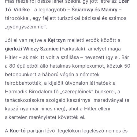
más részeiről össze lehet szedni.Így jött létre az
Ezer
Tó Vidéke
a legnagyobb –
Śniardwy és Mamry
–
tározókkal, egy fejlett turisztikai bázissal és számos
„gyöngyszemmel”.
Jól el van rejtve a
Kętrzyn
melletti erdők között a
gierłożi
Wilczy Szaniec
(
Farkaslak), amelyet maga
Hitler – akinek itt volt a szállása – nevezett így el. Bár
a 80 épületből álló hatalmas komplexumot, köztük 50
betonbunkert a háború végén a németek
felrobbantották, a kijelölt útvonalon láthatóak a
Harmadik Birodalom fő „szereplőinek” bunkerei, a
tanácskozásokra szolgáló kaszárnya maradványai (a
kaszárnya már nincs meg), ahol a Hitler elleni
sikertelen merényletet követték el.
A
Kuc-tó
partján lévő legelőkön legelésző nemes és