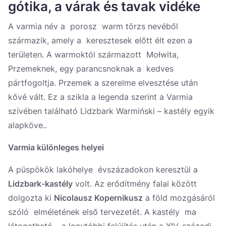
gótika, a várak és tavak vidéke
A varmia név a porosz warm törzs nevéből
származik, amely a keresztesek előtt élt ezen a
területen. A warmoktól származott Mołwita,
Przemeknek, egy parancsnoknak a kedves
pártfogoltja. Przemek a szerelme elvesztése után
kővé vált. Ez a szikla a legenda szerint a Varmia
szívében található Lidzbark Warmiński – kastély egyik
alapköve..
Varmia különleges helyei
A püspökök lakóhelye évszázadokon keresztül a
Lidzbark-kastély
volt. Az erődítmény falai között
dolgozta ki
Nicolausz Kopernikusz
a föld mozgásáról
szóló elméletének első tervezetét. A kastély ma