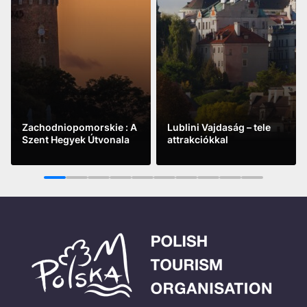
Zachodniopomorskie : A
Lublini Vajdaság – tele
Szent Hegyek Útvonala
attrakciókkal
See more
See more
1
2
3
4
5
6
7
8
9
10