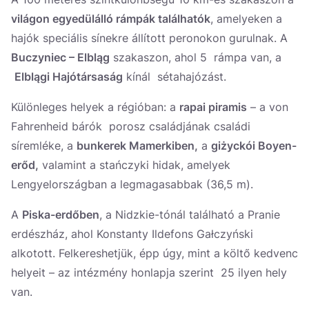
világon egyedülálló rámpák találhatók
, amelyeken a
hajók speciális sínekre állított peronokon gurulnak. A
Buczyniec – Elbląg
szakaszon, ahol 5 rámpa van, a
Elblągi Hajótársaság
kínál sétahajózást.
Különleges helyek a régióban: a
rapai piramis
– a von
Fahrenheid bárók porosz családjának családi
síremléke, a
bunkerek Mamerkiben,
a
giżyckói Boyen-
erőd,
valamint a stańczyki hidak, amelyek
Lengyelországban a legmagasabbak (36,5 m).
A
Piska-erdőben
, a Nidzkie-tónál található a Pranie
erdészház, ahol Konstanty Ildefons Gałczyński
alkotott. Felkereshetjük, épp úgy, mint a költő kedvenc
helyeit – az intézmény honlapja szerint 25 ilyen hely
van.