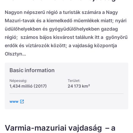
Україна
Nagyon népszerű régió a turisták számára a Nagy
Zamknij
Mazuri-tavak és a kiemelkedő műemlékek miatt;
nyári
üdülőhelyekben és gyógyüdülőhelyekben gazdag
régió;
számos bájos kisvárost találunk itt a gyönyörű
erdők és víztározók között;
a vajdaság központja
Olsztyn…
Basic information
Népesség:
Terület:
1,434 millió (2017)
24 173 km²
www
Varmia-mazuriai vajdaság – a