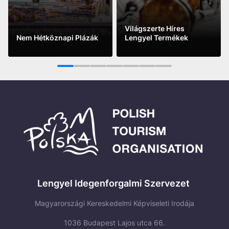
Világszerte Híres
Nem Hétköznapi Plázák
Lengyel Termékek
See more
See more
1
2
3
4
5
6
7
Lengyel Idegenforgalmi Szervezet
Magyarországi Kereskedelmi Képviseleti Irodája
1036 Budapest Lajos utca 66.