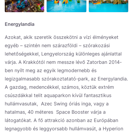
Energylandia
Azokat, akik szeretik összekötni a vízi élményeket
egyéb – szintén nem szárazföldi – szórakozási
lehetőségekkel, Lengyelország különleges ajánlattal
várja. A Krakkótól nem messze lévő Zatorban 2014-
ben nyílt meg az egyik legmodernebb és
legizgalmasabb szórakoztatató-park, az Energylandia.
A gazdag, medencékkel, számos, köztük extrém
csúszdákkal telit aquaparkon kívül fantasztikus
hullámvasutak, Azec Swing óriás inga, vagy a
hatalmas, 40 méteres Space Booster várja a
látogatókat. A fő attrakció azonban az Európában
legnagyobb és leggyorsabb hullámvasút, a Hyperion