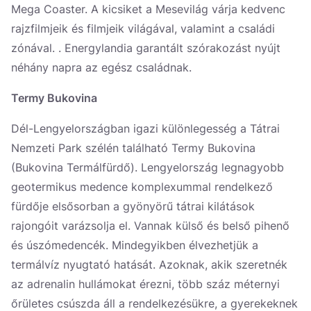
Mega Coaster. A kicsiket a Mesevilág várja kedvenc
rajzfilmjeik és filmjeik világával, valamint a családi
zónával. . Energylandia garantált szórakozást nyújt
néhány napra az egész családnak.
Termy Bukovina
Dél-Lengyelországban igazi különlegesség a Tátrai
Nemzeti Park szélén található Termy Bukovina
(Bukovina Termálfürdő). Lengyelország legnagyobb
geotermikus medence komplexummal rendelkező
fürdője elsősorban a gyönyörű tátrai kilátások
rajongóit varázsolja el. Vannak külső és belső pihenő
és úszómedencék. Mindegyikben élvezhetjük a
termálvíz nyugtató hatását. Azoknak, akik szeretnék
az adrenalin hullámokat érezni, több száz méternyi
őrületes csúszda áll a rendelkezésükre, a gyerekeknek