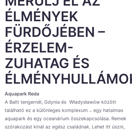
MERÜLJ EL AZ
Україна
ÉLMÉNYEK
Zamknij
FÜRDŐJÉBEN –
ÉRZELEM-
ZUHATAG ÉS
ÉLMÉNYHULLÁMO
Aquapark Reda
A Balti tengernél, Gdynia és Władysławów között
található ez a különleges komplexum ̶ egy hatalmas
aquapark és egy oceanárium összekapcsolása. Remek
szórakozást kínál az egész családnak. Lehet itt úszni,