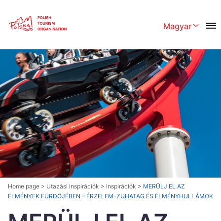
Skip
Link
Magyar
Rozwiń men
Polski
English
Česká
中国
Dansk
Deutschland
Español
Français
Italiano
Magyar
Nederlands
日本語
Português
Norsk
Home page
>
Utazási inspirációk
>
Inspirációk
>
MERÜLJ EL AZ
ÉLMÉNYEK FÜRDŐJÉBEN – ÉRZELEM-ZUHATAG ÉS ÉLMÉNYHULLÁMOK
Suomi
Svenska