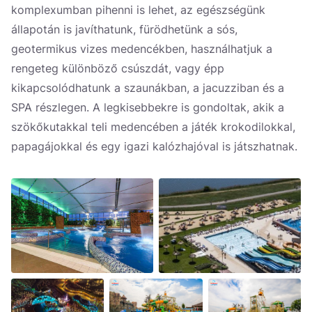
komplexumban pihenni is lehet, az egészségünk
állapotán is javíthatunk, fürödhetünk a sós,
geotermikus vizes medencékben, használhatjuk a
rengeteg különböző csúszdát, vagy épp
kikapcsolódhatunk a szaunákban, a jacuzziban és a
SPA részlegen. A legkisebbekre is gondoltak, akik a
szökőkutakkal teli medencében a játék krokodilokkal,
papagájokkal és egy igazi kalózhajóval is játszhatnak.