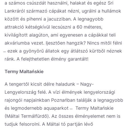
a számos csúszdát használni, halakat és egész Sri
Lankráról származó cápákat nézni, ugrálni a hullámok
között és pihenni a jacuzziban. A legnagyobb
attrakció kétségkívül lecsúszni a 60 méteres,
kivilágított alagúton, ami egyenesen a cápákkal teli
akváriumba vezet. Ijesztően hangzik? Nincs mitől félni
̶ ezek a gyönyörű állatok egy átlátszó kürtből néznek
ránk. A felejthetetlen élmény garantált!
Termy Maltańskie
A tengertől kicsit délre haladunk – Nagy-
Lengyelország felé. A vízi élmények lengyelországi
rajongói napjainkban Poznańban találják a legnagyobb
és legmodernebb aquaparkot ̶ Termy Maltańskie
(Máltai Termálfürdő). Az összes élményelemet nem is
tudjuk felsorolni. A Máltai tó partján lévő