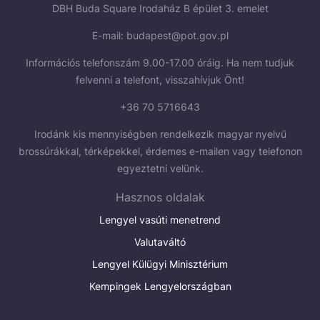
DBH Buda Square Irodaház B épület 3. emelet
E-mail:
budapest@pot.gov.pl
Információs telefonszám 9.00-17.00 óráig. Ha nem tudjuk
felvenni a telefont, visszahívjuk Önt!
+36 70 5716643
Irodánk kis mennyiségben rendelkezik magyar nyelvű
brossúrákkal, térképekkel, érdemes e-mailen vagy telefonon
egyeztetni velünk.
Hasznos oldalak
Lengyel vasúti menetrend
Valutaváltó
Lengyel Külügyi Minisztérium
Kempingek Lengyelországban