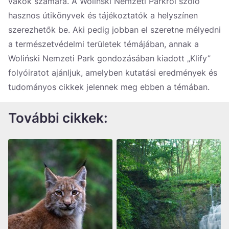
vakok számára. A Woliński Nemzeti Parkról szóló
hasznos útikönyvek és tájékoztatók a helyszínen
szerezhetők be. Aki pedig jobban el szeretne mélyedni
a természetvédelmi területek témájában, annak a
Woliński Nemzeti Park gondozásában kiadott „Klify”
folyóiratot ajánljuk, amelyben kutatási eredmények és
tudományos cikkek jelennek meg ebben a témában.
További cikkek: