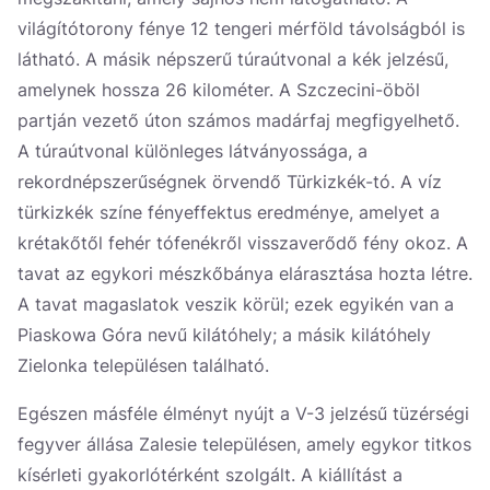
világítótorony fénye 12 tengeri mérföld távolságból is
látható. A másik népszerű túraútvonal a kék jelzésű,
amelynek hossza 26 kilométer. A Szczecini-öböl
partján vezető úton számos madárfaj megfigyelhető.
A túraútvonal különleges látványossága, a
rekordnépszerűségnek örvendő Türkizkék-tó. A víz
türkizkék színe fényeffektus eredménye, amelyet a
krétakőtől fehér tófenékről visszaverődő fény okoz. A
tavat az egykori mészkőbánya elárasztása hozta létre.
A tavat magaslatok veszik körül; ezek egyikén van a
Piaskowa Góra nevű kilátóhely; a másik kilátóhely
Zielonka településen található.
Egészen másféle élményt nyújt a V-3 jelzésű tüzérségi
fegyver állása Zalesie településen, amely egykor titkos
kísérleti gyakorlótérként szolgált. A kiállítást a