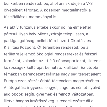
bunkerben rendezték be, ahol annak idején a V-3
lövedékeit tárolták. A közelben megtalálhatók a
tüzelőállások maradványai is.
Az aktív turizmus értéke akkor nő, ha elmélettel
párosul. Ilyen hely Międzyzdroje településen, a
parkigazgatóság mellett létrehozott Oktatási és
Kiállítási Központ. Öt teremben rendezték be a
területre jellemző ökológiai rendszereket és felszíni
formákat, valamint az itt élő népcsoportokat, illetve e
közösségek kultúráját bemutató kiállítást. Ez utóbbi
témákban berendezett kiállítás nagy segítséget jelent
Európa ezen részét érintő történelem megértésében.
A látogatást ingyenes lengyel, angol és német nyelvű
audiobook segíti, gyermek és felnőtt változatban,
illetve hangos kísérőszöveg is rendelkezésre áll a