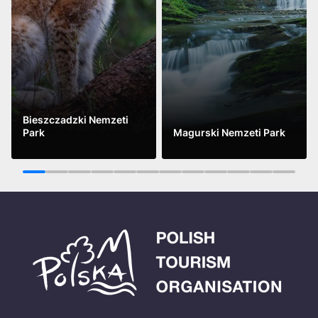
Bieszczadzki Nemzeti
Park
Magurski Nemzeti Park
See more
See more
1
2
3
4
5
6
7
8
9
10
11
12