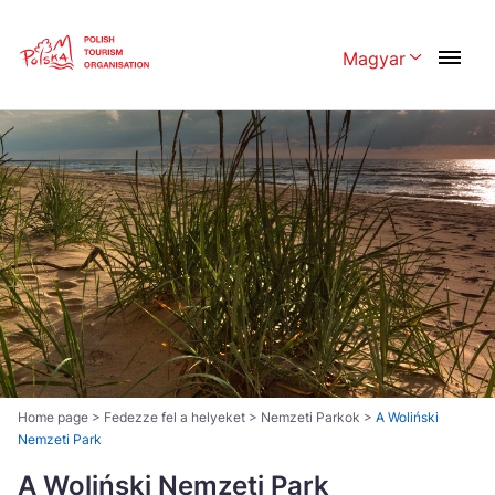
Skip
Link
Magyar
Rozwiń menu 
Polski
English
Česká
中国
Dansk
Deutschland
Español
Français
Italiano
Magyar
Nederlands
日本語
Português
Norsk
Home page
>
Fedezze fel a helyeket
>
Nemzeti Parkok
>
A Woliński
Nemzeti Park
Suomi
Svenska
A Woliński Nemzeti Park