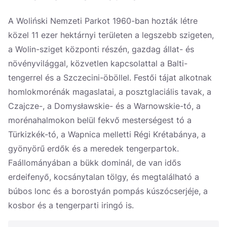
Україна
A Woliński Nemzeti Parkot 1960-ban hozták létre
Zamknij
közel 11 ezer hektárnyi területen a legszebb szigeten,
a Wolin-sziget központi részén, gazdag állat- és
növényvilággal, közvetlen kapcsolattal a Balti-
tengerrel és a Szczecini-öböllel. Festői tájat alkotnak
homlokmorénák magaslatai, a posztglaciális tavak, a
Czajcze-, a Domysławskie- és a Warnowskie-tó, a
morénahalmokon belül fekvő mesterségest tó a
Türkizkék-tó, a Wapnica melletti Régi Krétabánya, a
gyönyörű erdők és a meredek tengerpartok.
Faállományában a bükk dominál, de van idős
erdeifenyő, kocsánytalan tölgy, és megtalálható a
búbos lonc és a borostyán pompás kúszócserjéje, a
kosbor és a tengerparti iringó is.