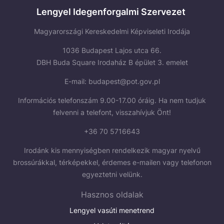
Lengyel Idegenforgalmi Szervezet
Magyarországi Kereskedelmi Képviseleti Irodája
1036 Budapest Lajos utca 66.
DBH Buda Square Irodaház B épület 3. emelet
E-mail:
budapest@pot.gov.pl
Információs telefonszám 9.00-17.00 óráig. Ha nem tudjuk
felvenni a telefont, visszahívjuk Önt!
+36 70 5716643
Irodánk kis mennyiségben rendelkezik magyar nyelvű
brossúrákkal, térképekkel, érdemes e-mailen vagy telefonon
egyeztetni velünk.
Hasznos oldalak
Lengyel vasúti menetrend