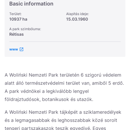
Basic information
Terület:
Alapítás ideje:
10937 ha
15.03.1960
A park szimbóluma:
Rétisas
www
A Woliński Nemzeti Park területén 6 szigorú védelem
alatt álló természetvédelmi terület van, amiből 5 erdő.
A park védnökei a legkiválóbb lengyel
földrajztudósok, botanikusok és utazók.
A Woliński Nemzeti Park tájképét a sziklameredélyek
és a legmagasabbak és leghosszabbak közé sorolt
tengeri partszakaszok teszik egyedivé. Egyes