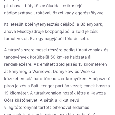
pl. uhuval, bütykös ásólúddal, csíkosfejű
nádiposzátával, rókával, őzzel vagy egerészölyvvel.
Itt létesült bölénytenyésztés céljából a Bölénypark,
ahová Miedzyzdroje központjából a zöld jelzésű
túraút vezet. Ez egy nagyjából félórás séta.
A túrázás szerelmesei részére pedig túraútvonalak és
tanösvények körülbelül 50 km-es hálózata áll
rendelkezésre. Az említett zöld jelzés 15 kilométeren
át kanyarog a Warnowo, Domysłów és Wisełka
közelében található tórendszer környékén. A népszerű
piros jelzés a Balti-tenger partján vezet; ennek hossza
19 kilométer. A túraútvonalon hozták létre a Kawcza
Góra kilátóhelyet. A sétát a Kikut nevű
világítótoronynál tartott pihenővel érdemes
megszakítani, amely sajnos nem látogatható. A