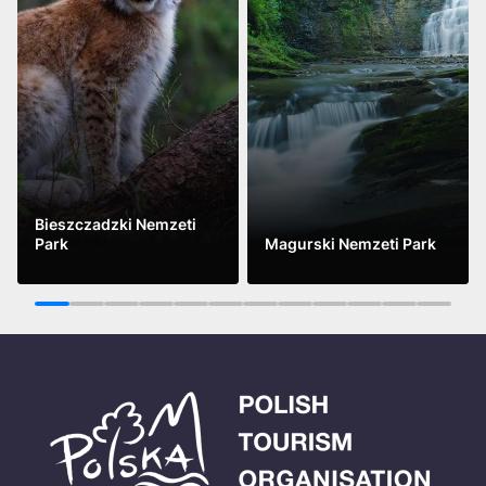
Bieszczadzki Nemzeti
Park
Magurski Nemzeti Park
See more
See more
1
2
3
4
5
6
7
8
9
10
11
12