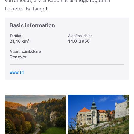
várromokat, a Vízi Kápolnát és meglátogatni a
Łokietek Barlangot.
Basic information
Terület:
Alapítás ideje:
21,46 km²
14.01.1956
A park szimbóluma:
Denevér
www