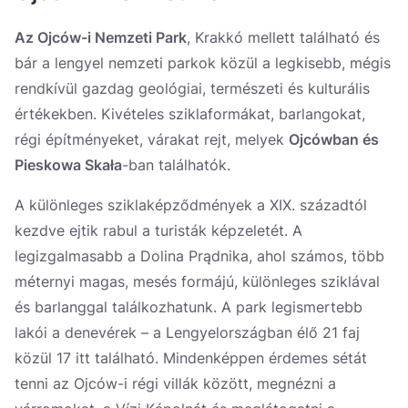
Україна
Az Ojców-i Nemzeti Park
, Krakkó mellett található és
Zamknij
bár a lengyel nemzeti parkok közül a legkisebb, mégis
rendkívül gazdag geológiai, természeti és kulturális
értékekben. Kivételes sziklaformákat, barlangokat,
régi építményeket, várakat rejt, melyek
Ojcówban és
Pieskowa Skała
-ban találhatók.
A különleges sziklaképződmények a XIX. századtól
kezdve ejtik rabul a turisták képzeletét. A
legizgalmasabb a Dolina Prądnika, ahol számos, több
méternyi magas, mesés formájú, különleges sziklával
és barlanggal találkozhatunk. A park legismertebb
lakói a denevérek – a Lengyelországban élő 21 faj
közül 17 itt található. Mindenképpen érdemes sétát
tenni az Ojców-i régi villák között, megnézni a