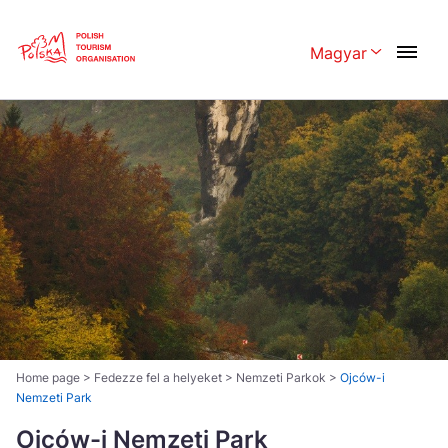
Skip
Link
Magyar
Rozwiń menu 
Polski
English
Česká
中国
Dansk
Deutschland
Español
Français
Italiano
Magyar
Nederlands
日本語
Português
Norsk
Home page
>
Fedezze fel a helyeket
>
Nemzeti Parkok
>
Ojców-i
Nemzeti Park
Suomi
Svenska
Ojców-i Nemzeti Park