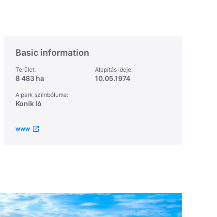
Basic information
Terület:
Alapítás ideje:
8 483 ha
10.05.1974
A park szimbóluma:
Konik ló
www