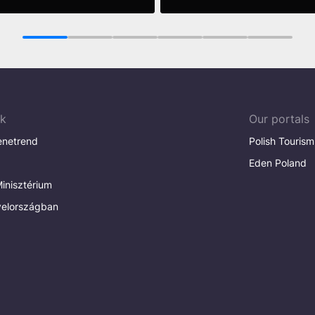
ore
See more
1
2
3
4
5
6
ak
Our portals
enetrend
Polish Tourism
Eden Poland
inisztérium
elországban