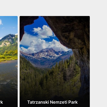
rk
Tatrzanski Nemzeti Park
Gor