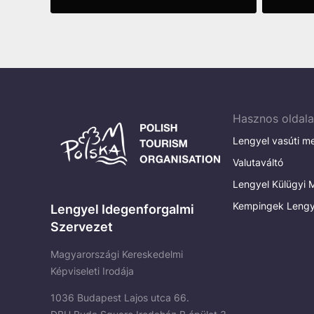
See more
See m
Hasznos oldal
Lengyel vasúti m
Valutaváltó
Lengyel Külügyi M
Kempingek Lengy
Lengyel Idegenforgalmi
Szervezet
Magyarországi Kereskedelmi
Képviseleti Irodája
1036 Budapest Lajos utca 66.