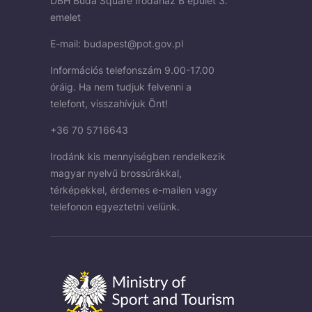
DBH Buda Square Irodaház B épület 3.
emelet
E-mail:
budapest@pot.gov.pl
Információs telefonszám 9.00-17.00
óráig. Ha nem tudjuk felvenni a
telefont, visszahívjuk Önt!
+36 70 5716643
Irodánk kis mennyiségben rendelkezik
magyar nyelvű brossúrákkal,
térképekkel, érdemes e-mailen vagy
telefonon egyeztetni velünk.