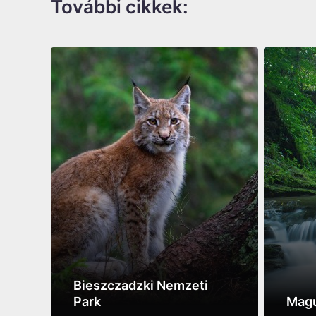
További cikkek:
Bieszczadzki Nemzeti
Park
Magu