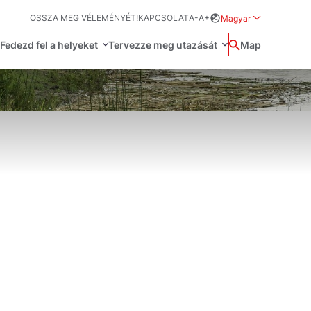
OSSZA MEG VÉLEMÉNYÉT!
KAPCSOLAT
A-
A+
Magyar
Rozwiń menu wybo
Fedezd fel a helyeket
Tervezze meg utazását
Wyszukaj
Map
中国
Zamkn
Français
日本語
O
Svenska
űvészet