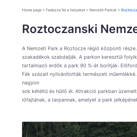
Home page
>
Fedezze fel a helyeket
>
Nemzeti Parkok
>
Roztocza
Roztoczanski Nemze
A Nemzeti Park a Roztocze régió központi része
szakadékok szabdalják. A parkon keresztül folyi
tartalmazó erdők a park 90 %-át borítják. Előford
Fák százait nyilvánították természeti műemlékké.
nagyon
sok kétéltű és hüllő él. Attrakció parkban üzemelte
lófajtának, a tarpannak, amelyet a park jelképéne