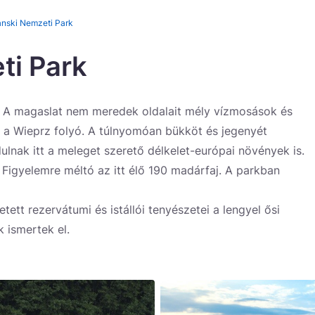
nski Nemzeti Park
ti Park
. A magaslat nem meredek oldalait mély vízmosások és
k a Wieprz folyó. A túlnyomóan bükköt és jegenyét
ulnak itt a meleget szerető délkelet-európai növények is.
 Figyelemre méltó az itt élő 190 madárfaj. A parkban
tett rezervátumi és istállói tenyészetei a lengyel ősi
k ismertek el.