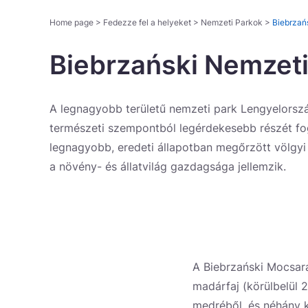
Home page
>
Fedezze fel a helyeket
>
Nemzeti Parkok
>
Biebrzań
Biebrzański Nemzeti
A legnagyobb területű nemzeti park Lengyelorszá
természeti szempontból legérdekesebb részét fog
legnagyobb, eredeti állapotban megőrzött völgyi
a növény- és állatvilág gazdagsága jellemzik.
A Biebrzański Mocsar
madárfaj (körülbelül 2
medréből, és néhány k