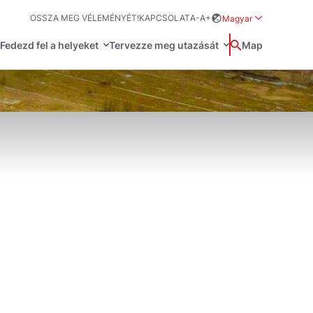
OSSZA MEG VÉLEMÉNYÉT!
KAPCSOLAT
A-
A+
Magyar
Rozwiń menu wybo
Fedezd fel a helyeket
Tervezze meg utazását
Wyszukaj
Map
中国
Zamkn
Français
日本語
O
Svenska
űvészet