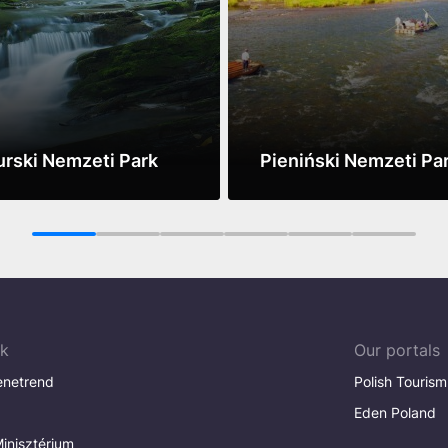
rski Nemzeti Park
Pieniński Nemzeti Pa
ore
See more
1
2
3
4
5
6
ak
Our portals
enetrend
Polish Tourism
Eden Poland
inisztérium