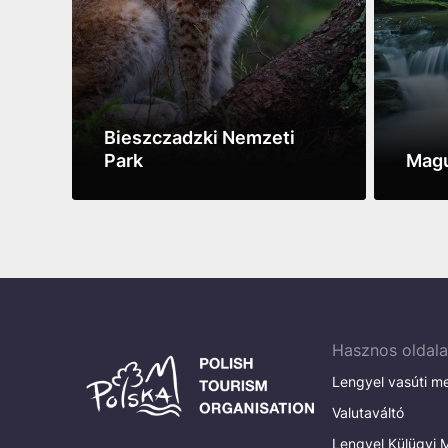
Bieszczadzki Nemzeti
Park
Magu
See more
See m
Hasznos oldal
Lengyel vasúti m
Valutaváltó
Lengyel Külügyi M