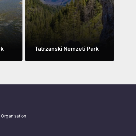
rk
Tatrzanski Nemzeti Park
Gor
See more
See 
 Organisation