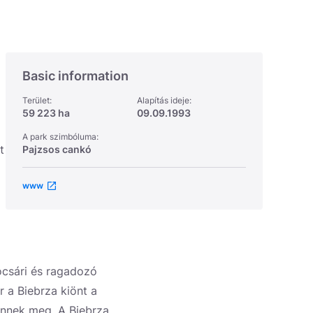
Basic information
Terület:
Alapítás ideje:
59 223 ha
09.09.1993
A park szimbóluma:
t
Pajzsos cankó
www
ocsári és ragadozó
r a Biebrza kiönt a
lennek meg. A Biebrza