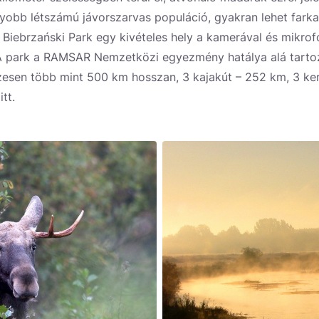
yobb létszámú jávorszarvas populáció, gyakran lehet farka
A Biebrzański Park egy kivételes hely a kamerával és mikrof
 A park a RAMSAR Nemzetközi egyezmény hatálya alá tartoz
zesen több mint 500 km hosszan, 3 kajakút – 252 km, 3 ke
tt.