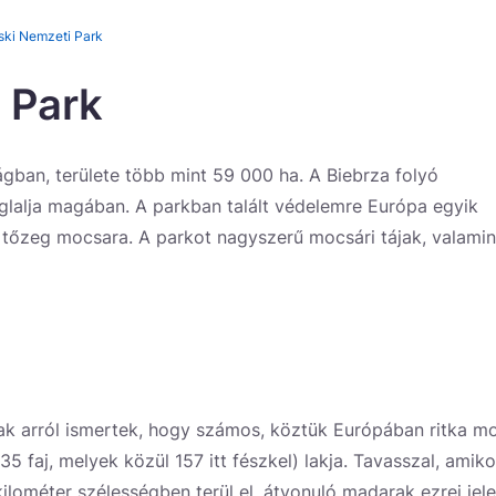
ski Nemzeti Park
 Park
gban, területe több mint 59 000 ha. A Biebrza folyó
lalja magában. A parkban talált védelemre Európa egyik
 tőzeg mocsara. A parkot nagyszerű mocsári tájak, valamin
ak arról ismertek, hogy számos, köztük Európában ritka m
35 faj, melyek közül 157 itt fészkel) lakja. Tavasszal, amiko
ilométer szélességben terül el, átvonuló madarak ezrei je