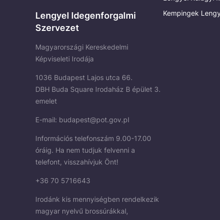
Kempingek Lengy
Lengyel Idegenforgalmi
Szervezet
Magyarországi Kereskedelmi
Képviseleti Irodája
1036 Budapest Lajos utca 66.
DBH Buda Square Irodaház B épület 3.
emelet
E-mail:
budapest@pot.gov.pl
Információs telefonszám 9.00-17.00
óráig. Ha nem tudjuk felvenni a
telefont, visszahívjuk Önt!
+36 70 5716643
Irodánk kis mennyiségben rendelkezik
magyar nyelvű brossúrákkal,