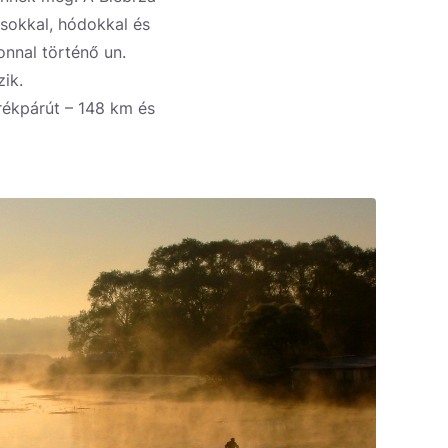
sokkal, hódokkal és
onnal történő un.
ik.
rékpárút – 148 km és