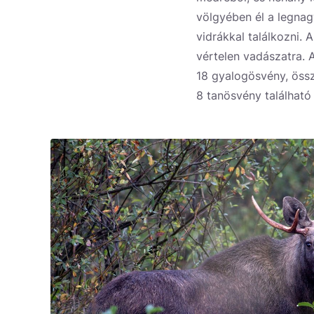
völgyében él a legnag
vidrákkal találkozni. 
vértelen vadászatra.
18 gyalogösvény, öss
8 tanösvény található i